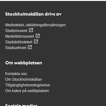
Kontakt
Stockholmskällan
Stockholmskällan drivs av
Medioteket, utbildningsförvaltningen
Stadsmuseet
Medeltidsmuseet
Stadsbiblioteket
Stadsarkivet
Om webbplatsen
Kontakta oss
Om Stockholmskällan
Tillgänglighetsredogörelse
Om kakor på webbplatsen
Sociala medier