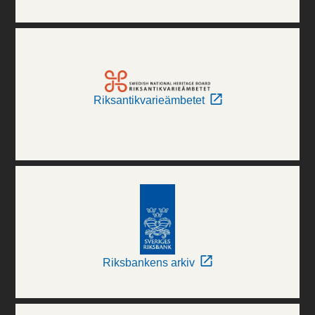
Riksantikvarieämbetet
Riksbankens arkiv