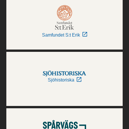
Samfundet S:t Erik
Sjöhistoriska