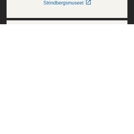
Strindbergsmuseet
Thielska Galleriet
Världskulturmuseerna