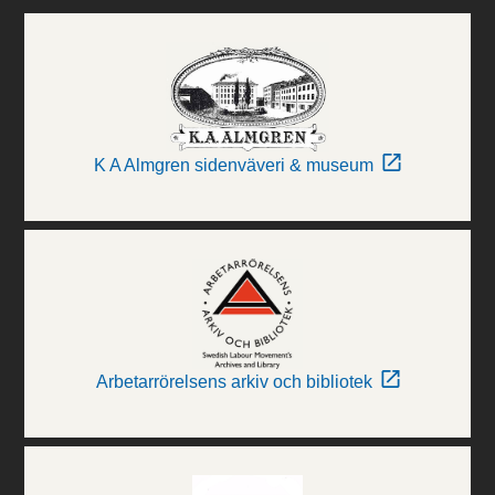
K A Almgren sidenväveri & museum
Arbetarrörelsens arkiv och bibliotek