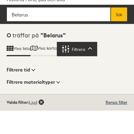
Sök
Fritextsök
Sök
Sökresultat
0
träffar på
Belarus
Visa karta
Visa lista
Filtrera
Filtrera
Filtrera tid
Filtrera materialtyper
Visningsläge
Totalt
Valda filter:
Ljud
Rensa filter
0
träffar
Lista
Karta