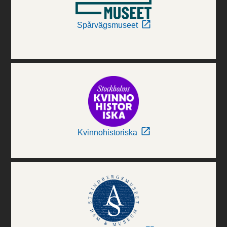
Spårvägsmuseet
Kvinnohistoriska