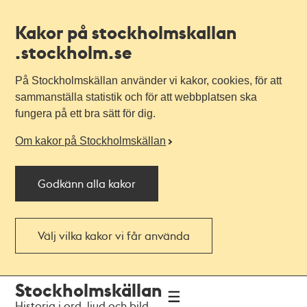
Kakor på stockholmskallan
.stockholm.se
På Stockholmskällan använder vi kakor, cookies, för att
sammanställa statistik och för att webbplatsen ska
fungera på ett bra sätt för dig.
Om kakor på Stockholmskällan
Godkänn alla kakor
Välj vilka kakor vi får använda
Till
Till
Stockholmskällan
navigationen
huvudinnehållet
Historia i ord, ljud och bild