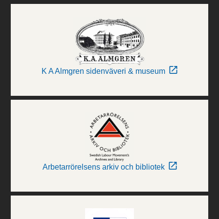
K A Almgren sidenväveri & museum
Arbetarrörelsens arkiv och bibliotek