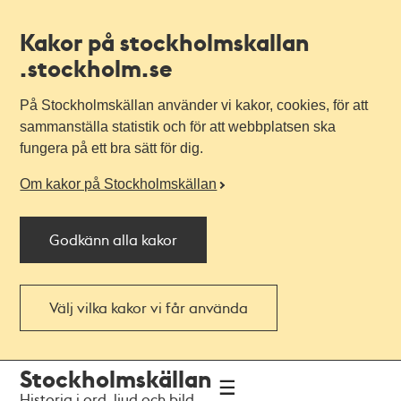
Kakor på stockholmskallan
.stockholm.se
På Stockholmskällan använder vi kakor, cookies, för att
sammanställa statistik och för att webbplatsen ska
fungera på ett bra sätt för dig.
Om kakor på Stockholmskällan
Godkänn alla kakor
Välj vilka kakor vi får använda
Till
Till
Stockholmskällan
navigationen
huvudinnehållet
Historia i ord, ljud och bild