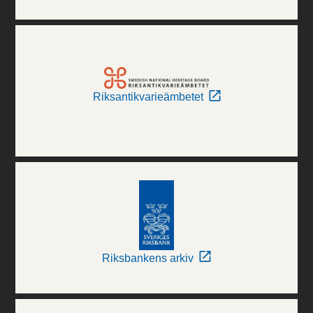
Riksantikvarieämbetet
Riksbankens arkiv