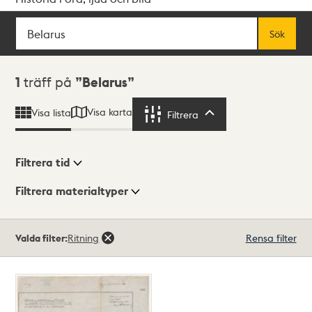
Sök
Fritextsök
Sök
Sökresultat
1
träff på
Belarus
Visa karta
Visa lista
Filtrera
Filtrera
Filtrera tid
Filtrera materialtyper
Visningsläge
Totalt
Valda filter:
Ritning
Rensa filter
1
träffar
Lista
Karta