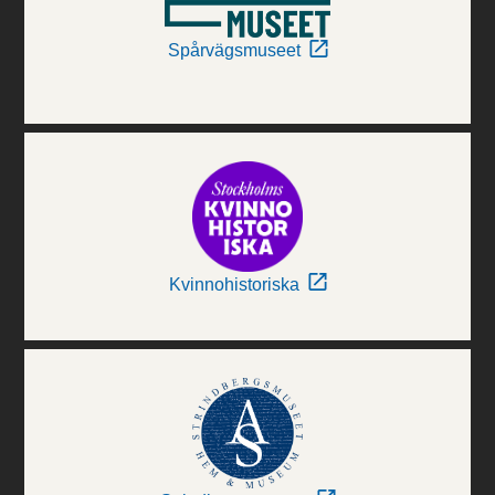
Spårvägsmuseet
Kvinnohistoriska