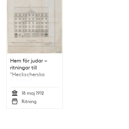
Hem för judar –
ritningar till
"Heckscherska
huset" på
Klippgatan från 1912
18 maj 1912
Tid
Ritning
Typ