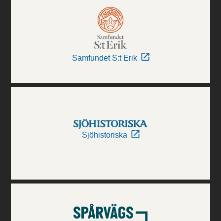
Samfundet S:t Erik
Sjöhistoriska