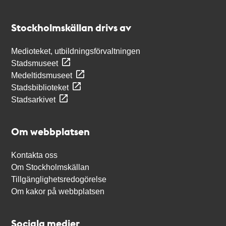
Kontakt
Stockholmskällan
Stockholmskällan drivs av
Medioteket, utbildningsförvaltningen
Stadsmuseet
Medeltidsmuseet
Stadsbiblioteket
Stadsarkivet
Om webbplatsen
Kontakta oss
Om Stockholmskällan
Tillgänglighetsredogörelse
Om kakor på webbplatsen
Sociala medier