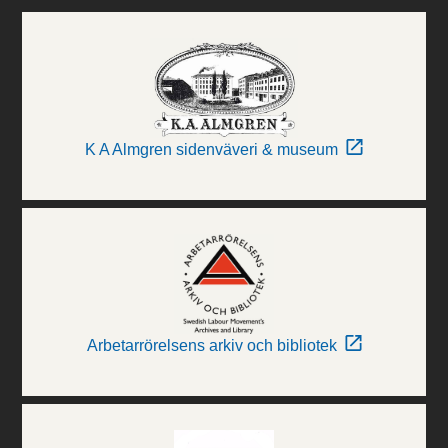
K A Almgren sidenväveri & museum
Arbetarrörelsens arkiv och bibliotek