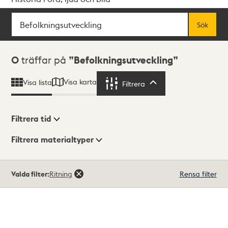
Sök
Fritextsök
Sök
Sökresultat
0
träffar på
Befolkningsutveckling
Visa karta
Visa lista
Filtrera
Filtrera
Filtrera tid
Filtrera materialtyper
Visningsläge
Totalt
Valda filter:
Ritning
Rensa filter
0
träffar
Lista
Karta