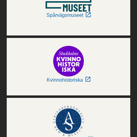
Spårvägsmuseet
Kvinnohistoriska