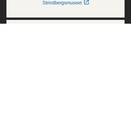
Strindbergsmuseet
Thielska Galleriet
Världskulturmuseerna