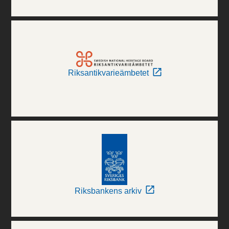
Riksantikvarieämbetet
Riksbankens arkiv