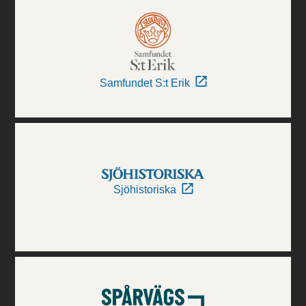
Samfundet S:t Erik
Sjöhistoriska