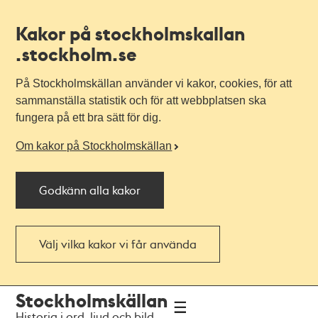
Kakor på stockholmskallan
.stockholm.se
På Stockholmskällan använder vi kakor, cookies, för att
sammanställa statistik och för att webbplatsen ska
fungera på ett bra sätt för dig.
Om kakor på Stockholmskällan
Godkänn alla kakor
Välj vilka kakor vi får använda
Till
Till
Stockholmskällan
navigationen
huvudinnehållet
Historia i ord, ljud och bild