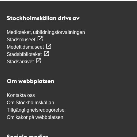
Kontakt
Stockholmskällan
Stockholmskällan drivs av
Medioteket, utbildningsförvaltningen
Stadsmuseet
Medeltidsmuseet
Stadsbiblioteket
Stadsarkivet
Om webbplatsen
Kontakta oss
Om Stockholmskällan
Tillgänglighetsredogörelse
Om kakor på webbplatsen
Sociala medier