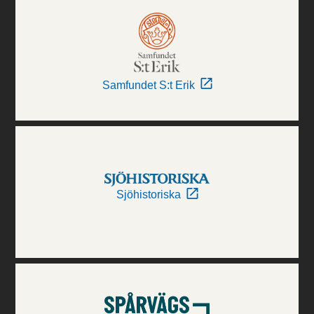
Samfundet S:t Erik
Sjöhistoriska