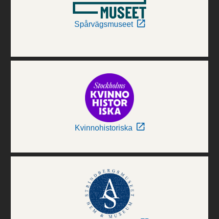
Spårvägsmuseet
Kvinnohistoriska