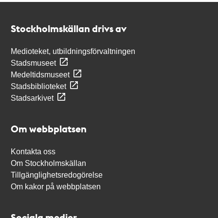
Kontakt
Stockholmskällan
Stockholmskällan drivs av
Medioteket, utbildningsförvaltningen
Stadsmuseet
Medeltidsmuseet
Stadsbiblioteket
Stadsarkivet
Om webbplatsen
Kontakta oss
Om Stockholmskällan
Tillgänglighetsredogörelse
Om kakor på webbplatsen
Sociala medier