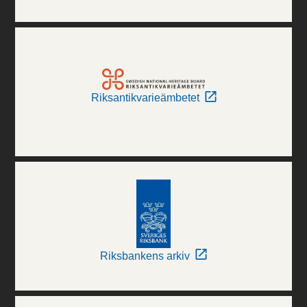
Riksantikvarieämbetet
Riksbankens arkiv