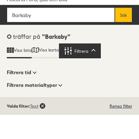
Sök
Fritextsök
Sök
Sökresultat
0
träffar på
Barkaby
Visa karta
Visa lista
Filtrera
Filtrera
Filtrera tid
Filtrera materialtyper
Visningsläge
Totalt
Valda filter:
Text
Rensa filter
0
träffar
Lista
Karta