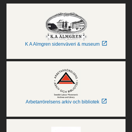
K A Almgren sidenväveri & museum
Arbetarrörelsens arkiv och bibliotek