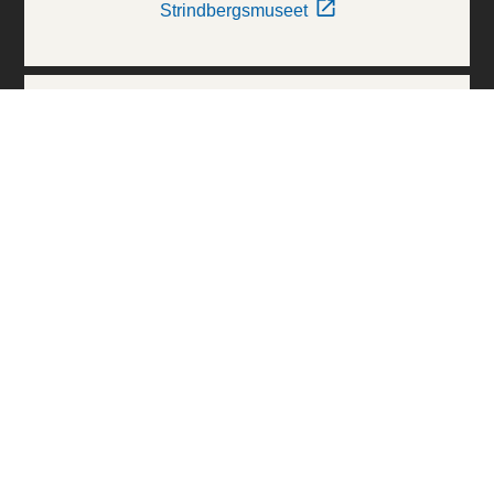
Strindbergsmuseet
Thielska Galleriet
Världskulturmuseerna