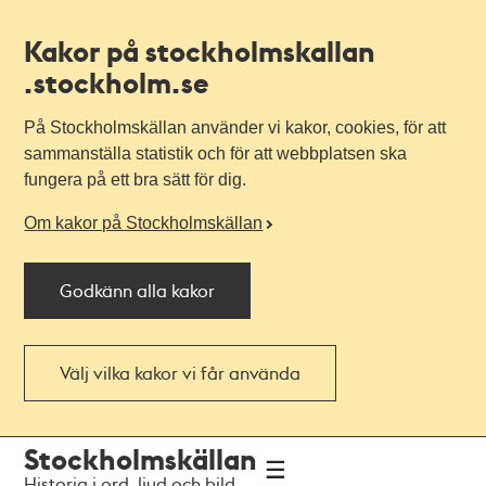
Kakor på stockholmskallan
.stockholm.se
På Stockholmskällan använder vi kakor, cookies, för att
sammanställa statistik och för att webbplatsen ska
fungera på ett bra sätt för dig.
Om kakor på Stockholmskällan
Godkänn alla kakor
Välj vilka kakor vi får använda
Till
Till
Stockholmskällan
navigationen
huvudinnehållet
Historia i ord, ljud och bild