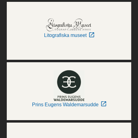
Litografiska museet
Prins Eugens Waldemarsudde