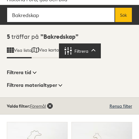
Sök
Fritextsök
Sök
Sökresultat
5
träffar på
Bakredskap
Visa karta
Visa lista
Filtrera
Filtrera
Filtrera tid
Filtrera materialtyper
Visningsläge
Totalt
Valda filter:
Föremål
Rensa filter
5
träffar
Lista
Karta