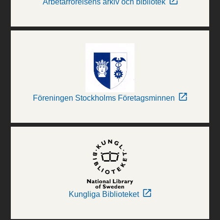
Arbetarrörelsens arkiv och bibliotek
Föreningen Stockholms Företagsminnen
Kungliga Biblioteket