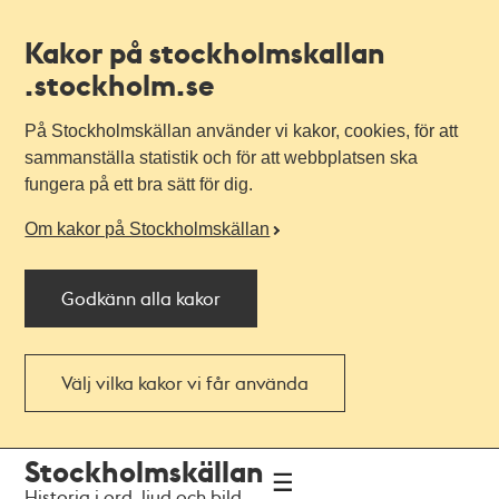
Kakor på stockholmskallan
.stockholm.se
På Stockholmskällan använder vi kakor, cookies, för att
sammanställa statistik och för att webbplatsen ska
fungera på ett bra sätt för dig.
Om kakor på Stockholmskällan
Godkänn alla kakor
Välj vilka kakor vi får använda
Till
Till
Stockholmskällan
navigationen
huvudinnehållet
Historia i ord, ljud och bild