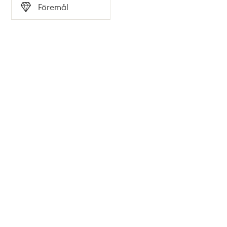
Tid
Föremål
Typ