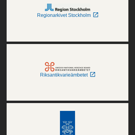
Regionarkivet Stockholm
Riksantikvarieämbetet