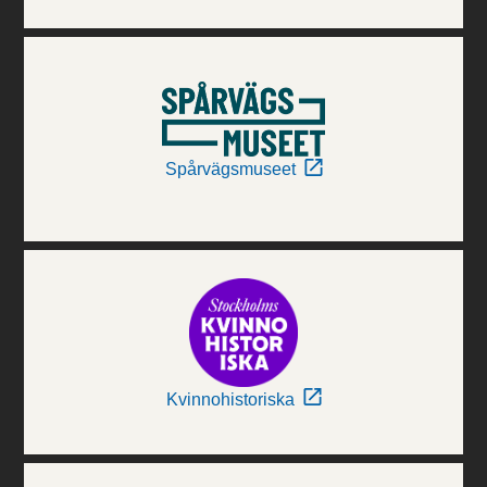
Spårvägsmuseet
Kvinnohistoriska