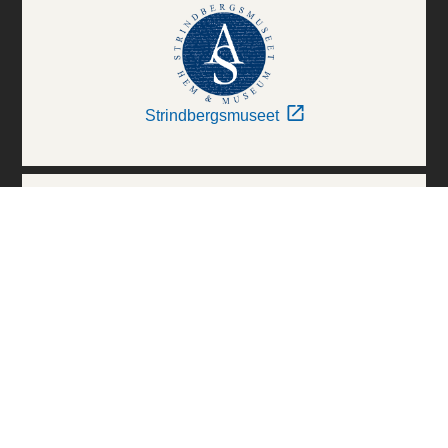
Strindbergsmuseet
Thielska Galleriet