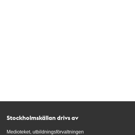
Kontakt
Stockholmskällan
Stockholmskällan drivs av
Medioteket, utbildningsförvaltningen