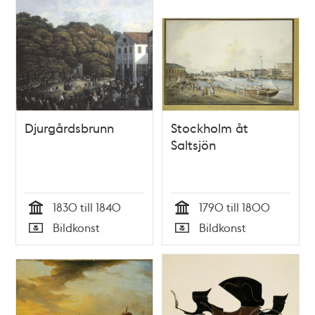
Djurgårdsbrunn
Stockholm åt
Saltsjön
1830 till 1840
1790 till 1800
Tid
Tid
Bildkonst
Bildkonst
Typ
Typ