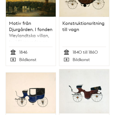
Motiv från
Konstruktionsritning
Djurgården. I fonden
till vagn
Weylandtska villan,
t.v. i förgrunden en
hjulångare, t.h. en
1846
1840 till 1860
kvarn på
Tid
Tid
Bildkonst
Bildkonst
Biskopsudden
Typ
Typ