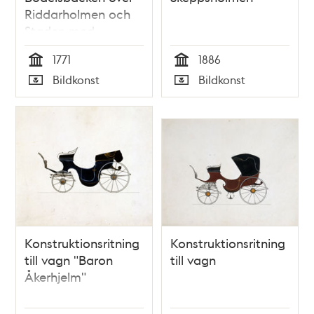
Riddarholmen och
Staden med
Storkyrkan och
1771
1886
Tyska kyrkan
Tid
Tid
Bildkonst
Bildkonst
Typ
Typ
Konstruktionsritning
Konstruktionsritning
till vagn "Baron
till vagn
Åkerhjelm"