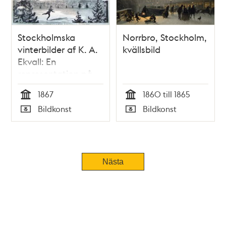
Stockholmska
Norrbro, Stockholm,
vinterbilder af K. A.
kvällsbild
Ekvall: En
representation på
isen af M:r Jackson
1867
1860 till 1865
Haines. Teckning i
Tid
Tid
Bildkonst
Bildkonst
Ny Illustrerad
Typ
Typ
Tidning, nr 4 den 26
januari 1867
Nästa