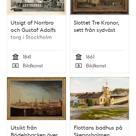
Utsigt af Norrbro
Slottet Tre Kronor,
och Gustaf Adolfs
sett från sydväst
torg i Stockholm
1841
1661
Tid
Tid
Bildkonst
Bildkonst
Typ
Typ
Utsikt från
Flottans badhus på
Bödelsbacken över
Skeppsholmen