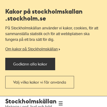
Kakor på stockholmskallan
.stockholm.se
På Stockholmskällan använder vi kakor, cookies, för att
sammanställa statistik och för att webbplatsen ska
fungera på ett bra sätt för dig.
Om kakor på Stockholmskällan
Godkänn alla kakor
Välj vilka kakor vi får använda
Till
Till
Stockholmskällan
navigationen
huvudinnehållet
Historia i ord, ljud och bild