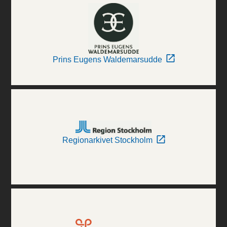
Prins Eugens Waldemarsudde
Regionarkivet Stockholm