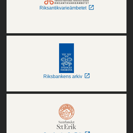
Riksantikvarieämbetet
Riksbankens arkiv