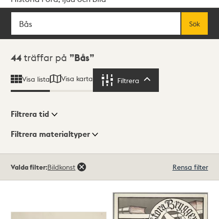
Sök
Fritextsök
Sök
Sökresultat
44
träffar på
Bås
Visa karta
Visa lista
Filtrera
Filtrera
Filtrera tid
Filtrera materialtyper
Visningsläge
Totalt
Valda filter:
Bildkonst
Rensa filter
44
träffar
Lista
Karta