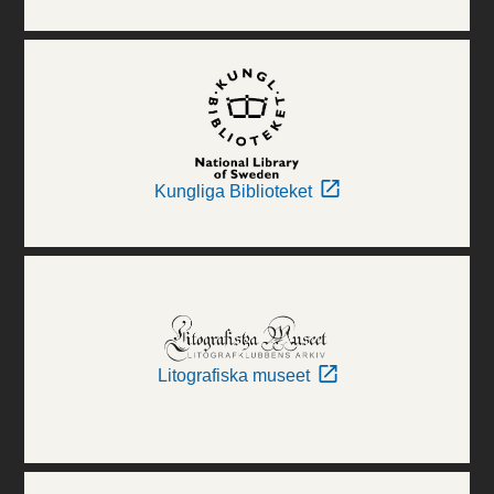
Kungliga Biblioteket
Litografiska museet