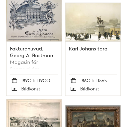
Fakturahuvud.
Karl Johans torg
Georg A. Bastman
Magasin för
Sportartiklar,
Ammunition &
1890 till 1900
1860 till 1865
Jagtkrut
Tid
Tid
Bildkonst
Bildkonst
Typ
Typ