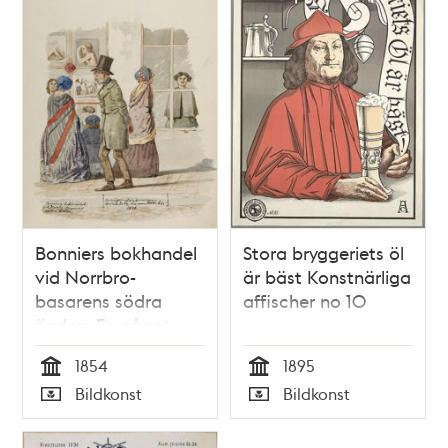
Bonniers bokhandel
Stora bryggeriets öl
vid Norrbro-
är bäst Konstnärliga
basarens södra
affischer no 10
änden. En något
afsigkommen
1854
1895
språklärare vid
Tid
Tid
Bildkonst
Bildkonst
namn Wanke 1846.
Typ
Typ