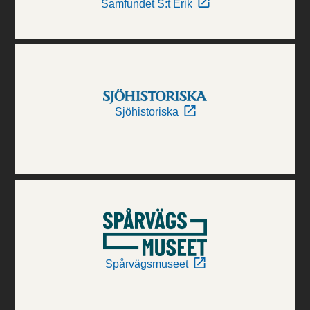
Samfundet S:t Erik
Sjöhistoriska
Spårvägsmuseet