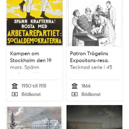
Kampen om
Patron Trögelins
Stockholm den 19
Expositons-resa.
mars. Spänn
Tecknad serie i 45
krafterna! Rösta
delar om
med
Stockholmsutställningen
1930 till 1931
1866
Arbetarepartiet
1866 i Söndags-
Tid
Tid
Bildkonst
Bildkonst
Socialdemokraterna.
Nisse – Illustreradt
Typ
Typ
[Valaffisch]
Veckoblad för
Skämt, Humor och
Satir, den 10 juni till
den 7 oktober 1866