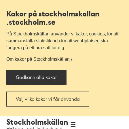
Kakor på stockholmskallan
.stockholm.se
På Stockholmskällan använder vi kakor, cookies, för att
sammanställa statistik och för att webbplatsen ska
fungera på ett bra sätt för dig.
Om kakor på Stockholmskällan
Godkänn alla kakor
Välj vilka kakor vi får använda
Till
Till
Stockholmskällan
navigationen
huvudinnehållet
Historia i ord, ljud och bild