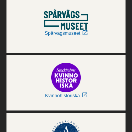
Spårvägsmuseet
Kvinnohistoriska