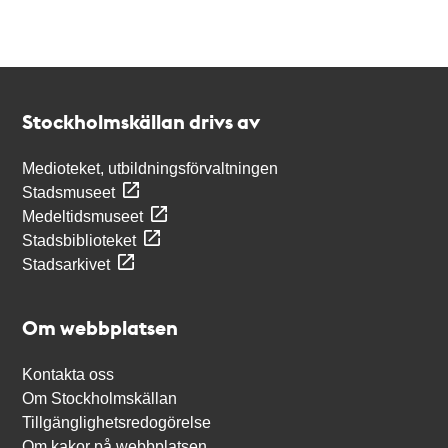
Kontakt
Stockholmskällan
Stockholmskällan drivs av
Medioteket, utbildningsförvaltningen
Stadsmuseet
Medeltidsmuseet
Stadsbiblioteket
Stadsarkivet
Om webbplatsen
Kontakta oss
Om Stockholmskällan
Tillgänglighetsredogörelse
Om kakor på webbplatsen