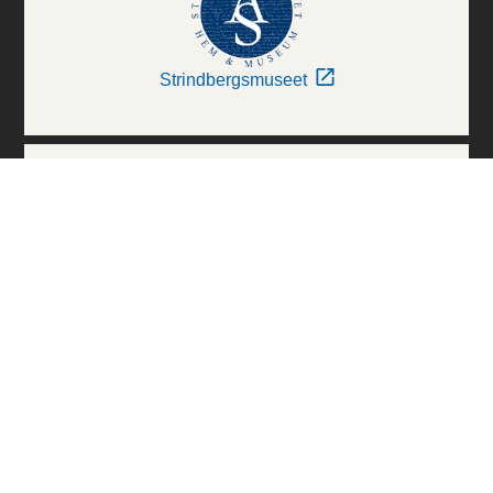
Strindbergsmuseet
Thielska Galleriet
Världskulturmuseerna