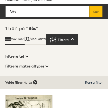
Sök
Fritextsök
Sök
Sökresultat
1
träff på
Bås
Visa karta
Visa lista
Filtrera
Filtrera
Filtrera tid
Filtrera materialtyper
Visningsläge
Totalt
Valda filter:
Karta
Rensa filter
1
träffar
Lista
Karta