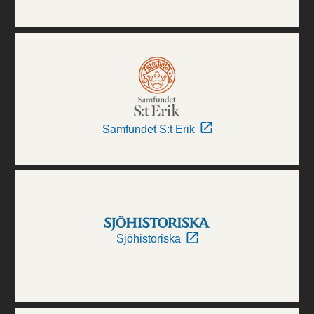
Samfundet S:t Erik
Sjöhistoriska