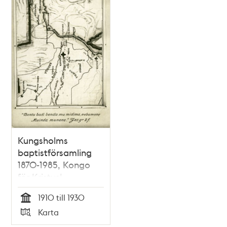
Kungsholms
baptistförsamling
1870-1985, Kongo
för Kristus!
1910 till 1930
Tid
Karta
Typ