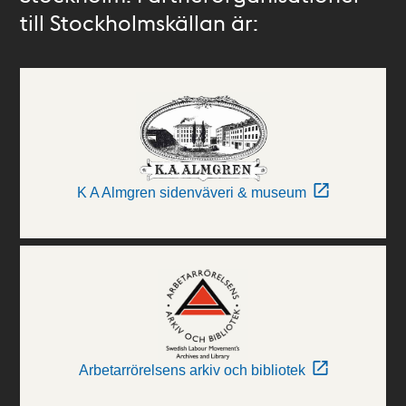
till Stockholmskällan är:
K A Almgren sidenväveri & museum
Arbetarrörelsens arkiv och bibliotek