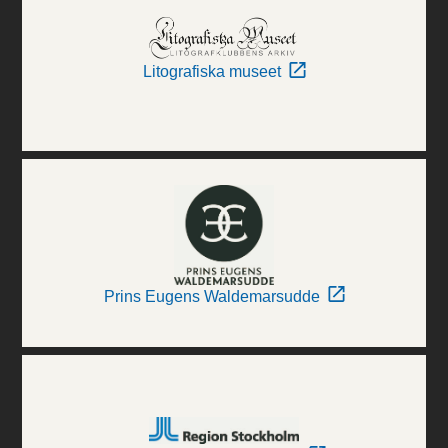
Litografiska museet
Prins Eugens Waldemarsudde