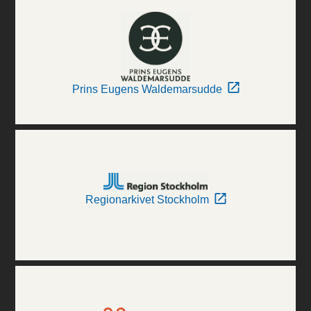
Prins Eugens Waldemarsudde
Regionarkivet Stockholm