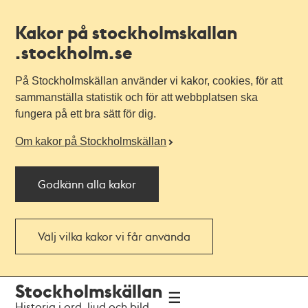
Kakor på stockholmskallan
.stockholm.se
På Stockholmskällan använder vi kakor, cookies, för att
sammanställa statistik och för att webbplatsen ska
fungera på ett bra sätt för dig.
Om kakor på Stockholmskällan
Godkänn alla kakor
Välj vilka kakor vi får använda
Till
Till
Stockholmskällan
navigationen
huvudinnehållet
Historia i ord, ljud och bild