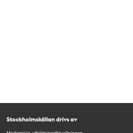
Kontakt
Stockholmskällan
Stockholmskällan drivs av