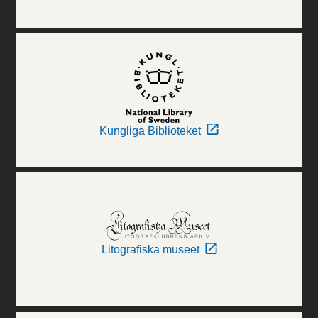
Kungliga Biblioteket
Litografiska museet