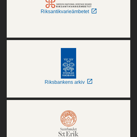
Riksantikvarieämbetet
Riksbankens arkiv