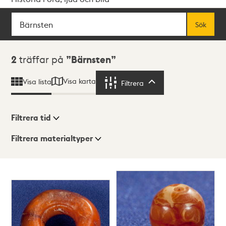
Sök
Fritextsök
Sök
Sökresultat
2
träffar på
Bärnsten
Visa karta
Visa lista
Filtrera
Filtrera
Filtrera tid
Filtrera materialtyper
Visningsläge
Totalt
2
träffar
Lista
Karta