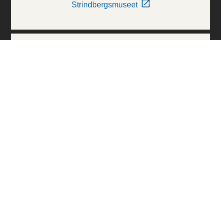
Strindbergsmuseet
Thielska Galleriet
Världskulturmuseerna