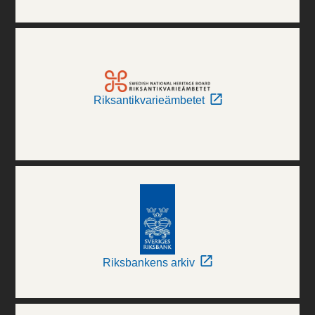
Riksantikvarieämbetet
Riksbankens arkiv