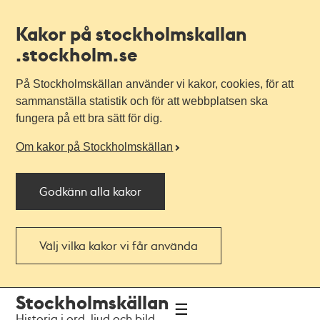
Kakor på stockholmskallan
.stockholm.se
På Stockholmskällan använder vi kakor, cookies, för att
sammanställa statistik och för att webbplatsen ska
fungera på ett bra sätt för dig.
Om kakor på Stockholmskällan
Godkänn alla kakor
Välj vilka kakor vi får använda
Till
Till
Stockholmskällan
navigationen
huvudinnehållet
Historia i ord, ljud och bild