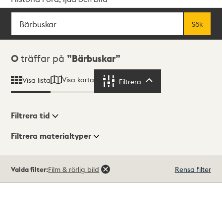
Sök
Fritextsök
Sök
Sökresultat
0
träffar på
Bärbuskar
Visa karta
Visa lista
Filtrera
Filtrera
Filtrera tid
Filtrera materialtyper
Visningsläge
Totalt
Valda filter:
Film & rörlig bild
Rensa filter
0
träffar
Lista
Karta