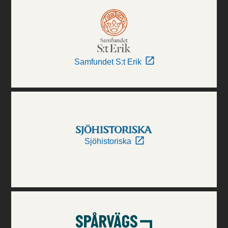
Samfundet S:t Erik
Sjöhistoriska