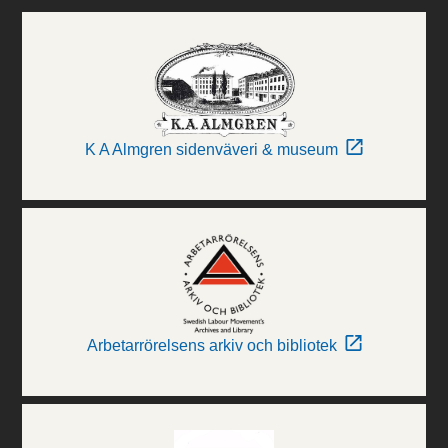
K A Almgren sidenväveri & museum
Arbetarrörelsens arkiv och bibliotek