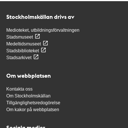
Kontakt
Stockholmskällan
Stockholmskällan drivs av
Medioteket, utbildningsförvaltningen
Stadsmuseet
Medeltidsmuseet
Stadsbiblioteket
Stadsarkivet
Om webbplatsen
Kontakta oss
Om Stockholmskällan
Tillgänglighetsredogörelse
Om kakor på webbplatsen
Sociala medier