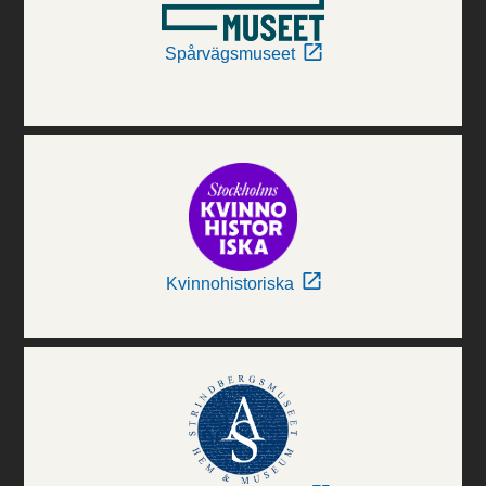
Spårvägsmuseet
Kvinnohistoriska