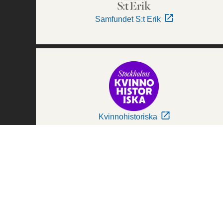
Samfundet S:t Erik
Kvinnohistoriska
Världskulturmuseerna