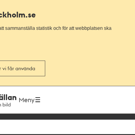
ockholm.se
tt sammanställa statistik och för att webbplatsen ska
or vi får använda
ällan
Meny
h bild