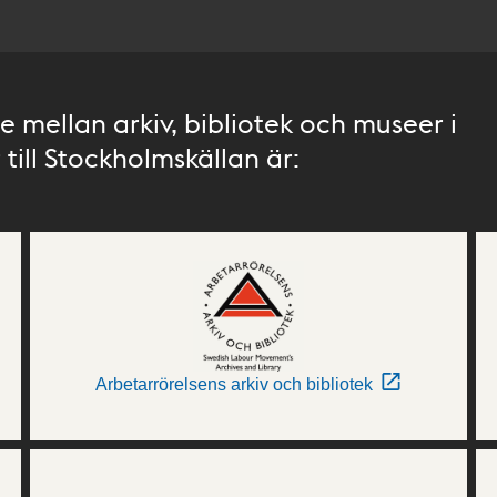
 mellan arkiv, bibliotek och museer i
till Stockholmskällan är:
Arbetarrörelsens arkiv och bibliotek