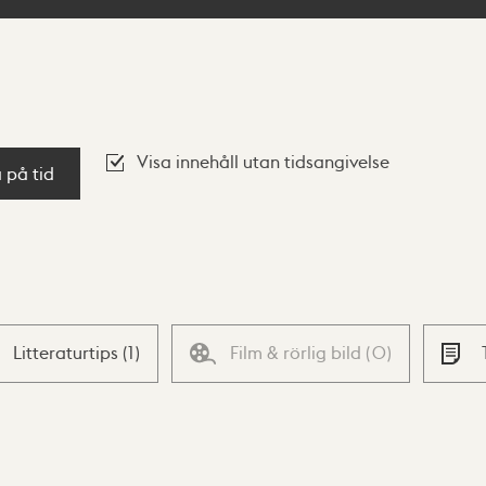
Visa innehåll utan tidsangivelse
a på tid
Litteraturtips
(
1
)
Film & rörlig bild
(
0
)