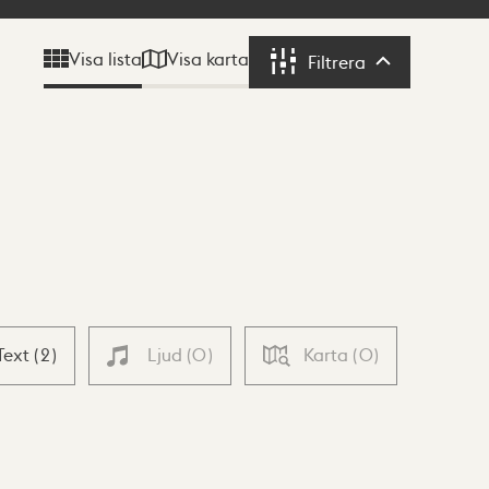
Visa karta
Visa lista
Filtrera
Filtrera
Text
(
2
)
Ljud
(
0
)
Karta
(
0
)