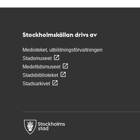
Kontakt
Stockholmskällan
Stockholmskällan drivs av
Medioteket, utbildningsförvaltningen
Stadsmuseet
Medeltidsmuseet
Stadsbiblioteket
Stadsarkivet