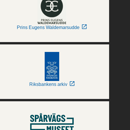
Prins Eugens Waldemarsudde
Riksbankens arkiv