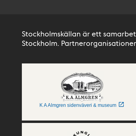
Stockholmskällan är ett samarbete
Stockholm. Partnerorganisationer 
K A Almgren sidenväveri & museum