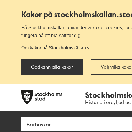
Kakor på stockholmskallan
.st
På Stockholmskällan använder vi kakor, cookies, för a
fungera på ett bra sätt för dig.
Om kakor på Stockholmskällan
Godkänn alla kakor
Välj vilka kak
Till
Till
Stockholmsk
navigationen
huvudinnehållet
Historia i ord, ljud oc
Sök
Fritextsök