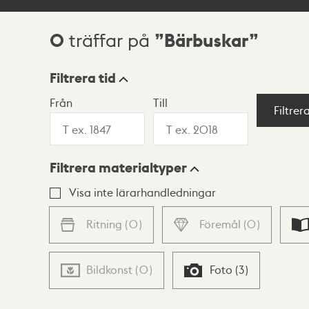
0
Bärbuskar
träffar på
Sökresultat
Filtrera tid
Från
Till
Visningsläge
Filtrer
Filtrera materialtyper
Lista
Karta
Visa inte lärarhandledningar
Ritning
(
0
)
Föremål
(
0
)
Bildkonst
(
0
)
Foto
(
3
)