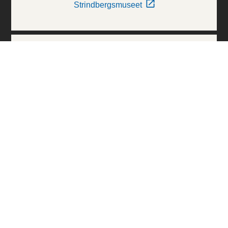
Strindbergsmuseet
Thielska Galleriet
Världskulturmuseerna