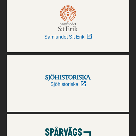
Samfundet S:t Erik
Sjöhistoriska