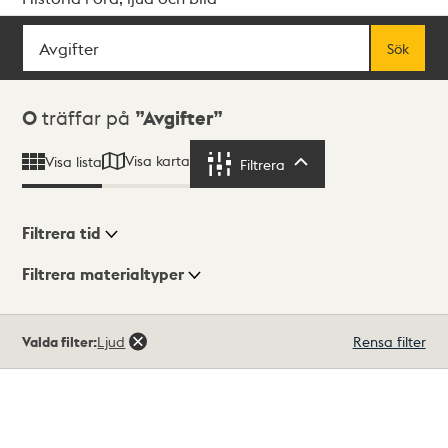
Sök
Fritextsök
Sök
Sökresultat
0
träffar på
Avgifter
Visa karta
Visa lista
Filtrera
Filtrera
Filtrera tid
Filtrera materialtyper
Visningsläge
Totalt
Valda filter:
Ljud
Rensa filter
0
träffar
Lista
Karta