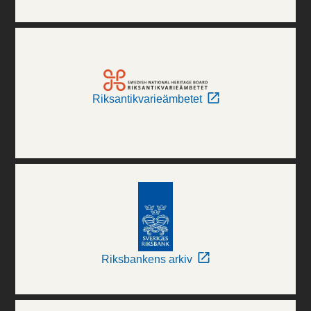
Riksantikvarieämbetet
Riksbankens arkiv