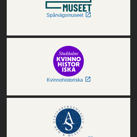
Spårvägsmuseet
Kvinnohistoriska