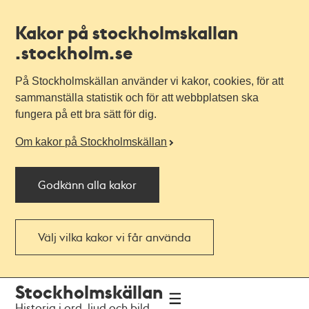
Kakor på stockholmskallan
.stockholm.se
På Stockholmskällan använder vi kakor, cookies, för att
sammanställa statistik och för att webbplatsen ska
fungera på ett bra sätt för dig.
Om kakor på Stockholmskällan
Godkänn alla kakor
Välj vilka kakor vi får använda
Till
Till
Stockholmskällan
navigationen
huvudinnehållet
Historia i ord, ljud och bild