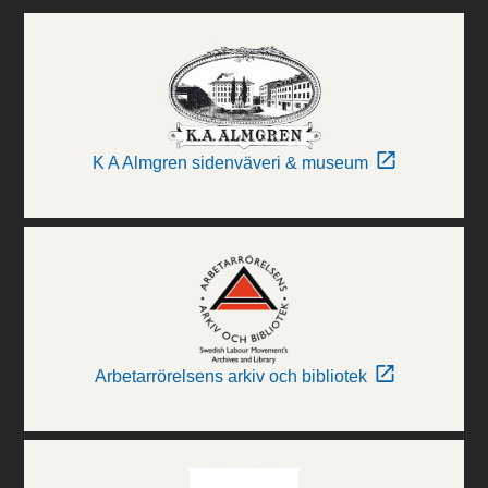
K A Almgren sidenväveri & museum
Arbetarrörelsens arkiv och bibliotek