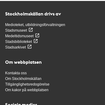
Kontakt
Stockholmskällan
Stockholmskällan drivs av
Medioteket, utbildningsförvaltningen
Stadsmuseet
Medeltidsmuseet
Stadsbiblioteket
Stadsarkivet
Om webbplatsen
Kontakta oss
Om Stockholmskällan
Tillgänglighetsredogörelse
Om kakor på webbplatsen
Sociala medier