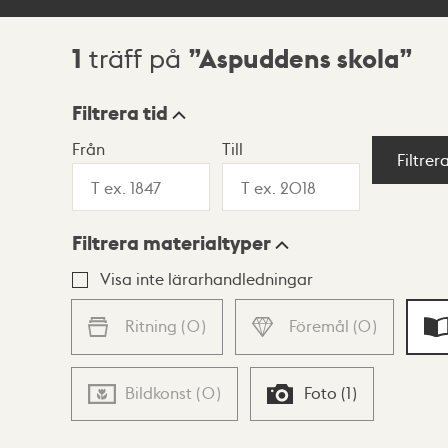
1
Aspuddens skola
träff på
Sökresultat
Filtrera tid
Från
Till
Visningsläge
Filtrer
Filtrera materialtyper
Lista
Karta
Visa inte lärarhandledningar
Ritning
(
0
)
Föremål
(
0
)
Bildkonst
(
0
)
Foto
(
1
)