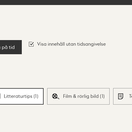
Visa innehåll utan tidsangivelse
a på tid
Litteraturtips
(
1
)
Film & rörlig bild
(
1
)
T