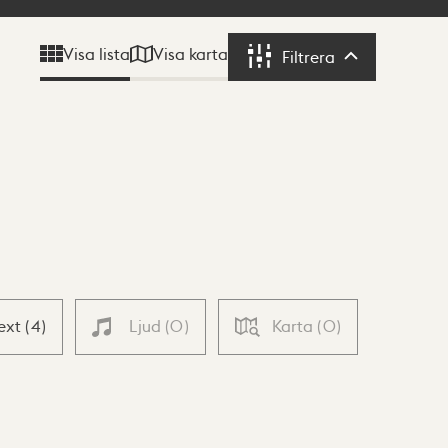
Visa karta
Visa lista
Filtrera
Filtrera
ext
(
4
)
Ljud
(
0
)
Karta
(
0
)