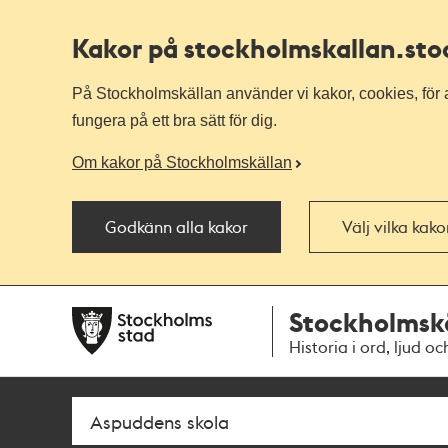
Kakor på stockholmskallan
.st
På Stockholmskällan använder vi kakor, cookies, för a
fungera på ett bra sätt för dig.
Om kakor på Stockholmskällan
Godkänn alla kakor
Välj vilka kak
Till
Till
Stockholmsk
navigationen
huvudinnehållet
Historia i ord, ljud oc
Sök
Fritextsök