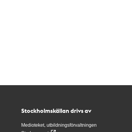
Kontakt
Stockholmskällan
Stockholmskällan drivs av
Medioteket, utbildningsförvaltningen