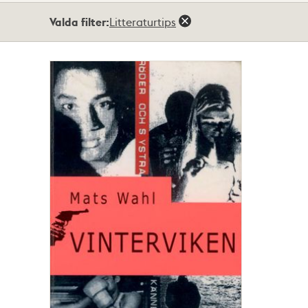
Totalt
Valda filter:
Litteraturtips
1
träffar