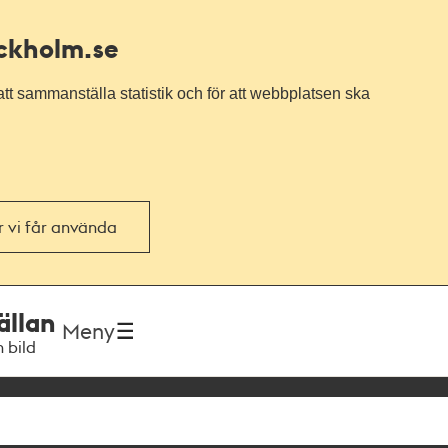
ockholm.se
tt sammanställa statistik och för att webbplatsen ska
or vi får använda
ällan
Meny
h bild