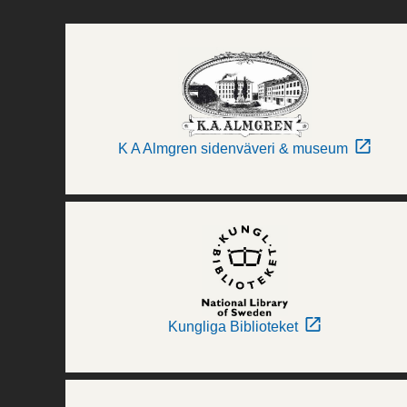
K A Almgren sidenväveri & museum
Kungliga Biblioteket