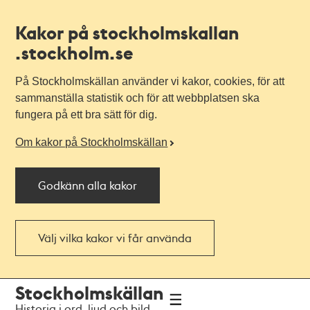
Kakor på stockholmskallan
.stockholm.se
På Stockholmskällan använder vi kakor, cookies, för att
sammanställa statistik och för att webbplatsen ska
fungera på ett bra sätt för dig.
Om kakor på Stockholmskällan
Godkänn alla kakor
Välj vilka kakor vi får använda
Till
Till
Stockholmskällan
navigationen
huvudinnehållet
Historia i ord, ljud och bild