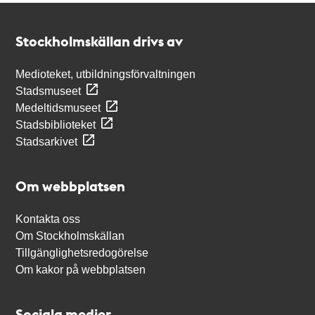
Kontakt
Stockholmskällan
Stockholmskällan drivs av
Medioteket, utbildningsförvaltningen
Stadsmuseet
Medeltidsmuseet
Stadsbiblioteket
Stadsarkivet
Om webbplatsen
Kontakta oss
Om Stockholmskällan
Tillgänglighetsredogörelse
Om kakor på webbplatsen
Sociala medier