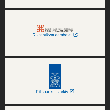
Riksantikvarieämbetet
Riksbankens arkiv