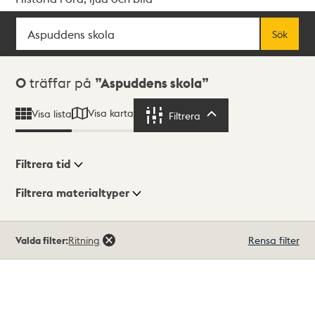
Sök
Fritextsök
Sök
Sökresultat
0
träffar på
Aspuddens skola
Visa karta
Visa lista
Filtrera
Filtrera
Filtrera tid
Filtrera materialtyper
Visningsläge
Totalt
Valda filter:
Ritning
Rensa filter
0
träffar
Lista
Karta