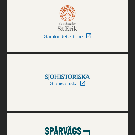
Samfundet S:t Erik
Sjöhistoriska