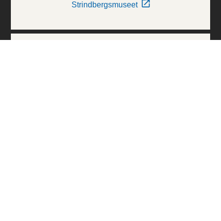
Strindbergsmuseet
Thielska Galleriet
Världskulturmuseerna