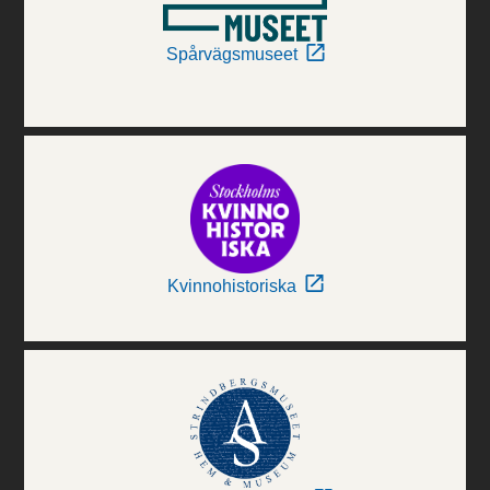
Spårvägsmuseet
Kvinnohistoriska