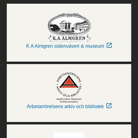
K A Almgren sidenväveri & museum
Arbetarrörelsens arkiv och bibliotek