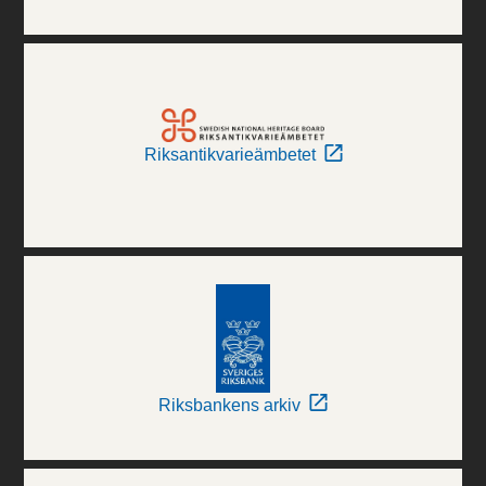
Riksantikvarieämbetet
Riksbankens arkiv