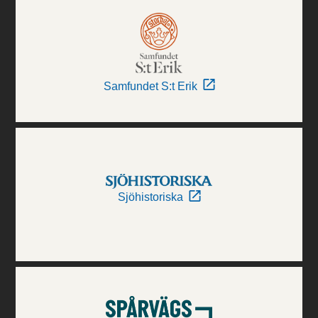
Samfundet S:t Erik
Sjöhistoriska