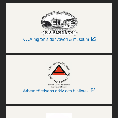
K A Almgren sidenväveri & museum
Arbetarrörelsens arkiv och bibliotek