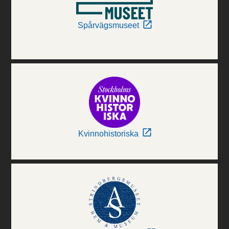
Spårvägsmuseet
Kvinnohistoriska