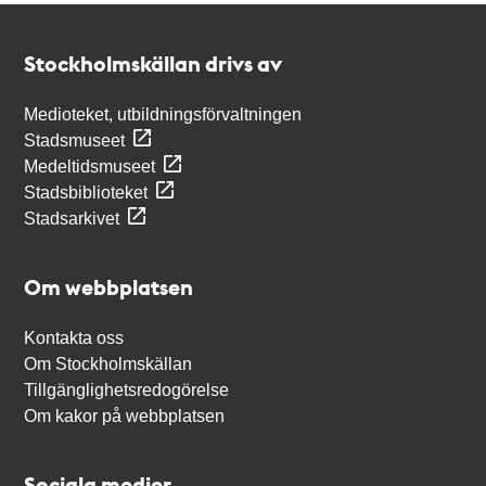
Kontakt
Stockholmskällan
Stockholmskällan drivs av
Medioteket, utbildningsförvaltningen
Stadsmuseet
Medeltidsmuseet
Stadsbiblioteket
Stadsarkivet
Om webbplatsen
Kontakta oss
Om Stockholmskällan
Tillgänglighetsredogörelse
Om kakor på webbplatsen
Sociala medier