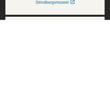
Strindbergsmuseet
Thielska Galleriet
Världskulturmuseerna