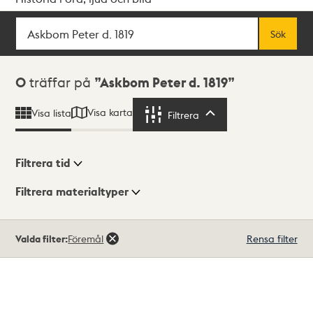
Sök
Fritextsök
Sök
Sökresultat
0
träffar på
Askbom Peter d. 1819
Visa karta
Visa lista
Filtrera
Filtrera
Filtrera tid
Filtrera materialtyper
Visningsläge
Totalt
Valda filter:
Föremål
Rensa filter
0
träffar
Lista
Karta