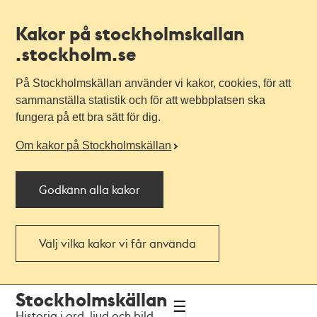
Kakor på stockholmskallan
.stockholm.se
På Stockholmskällan använder vi kakor, cookies, för att
sammanställa statistik och för att webbplatsen ska
fungera på ett bra sätt för dig.
Om kakor på Stockholmskällan
Godkänn alla kakor
Välj vilka kakor vi får använda
Till
Till
Stockholmskällan
navigationen
huvudinnehållet
Historia i ord, ljud och bild