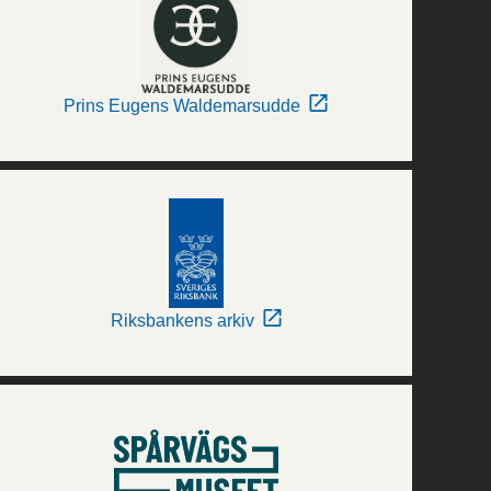
Prins Eugens Waldemarsudde
Riksbankens arkiv