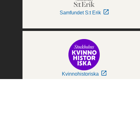
Samfundet S:t Erik
Kvinnohistoriska
Världskulturmuseerna