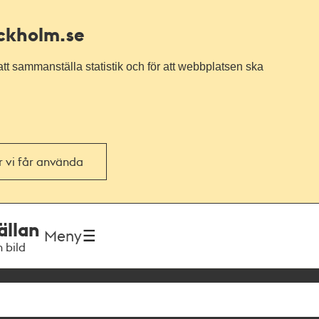
ockholm.se
tt sammanställa statistik och för att webbplatsen ska
or vi får använda
ällan
Meny
h bild