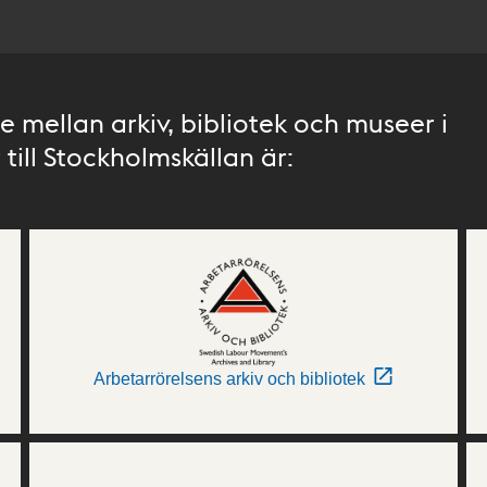
 mellan arkiv, bibliotek och museer i
till Stockholmskällan är:
Arbetarrörelsens arkiv och bibliotek