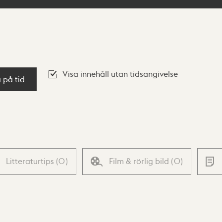
Visa innehåll utan tidsangivelse
a på tid
Litteraturtips
(
0
)
Film & rörlig bild
(
0
)