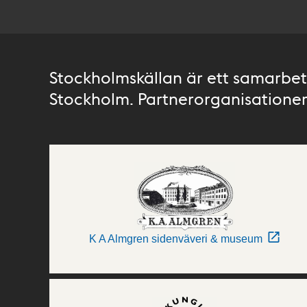
Stockholmskällan är ett samarbete
Stockholm. Partnerorganisationer 
K A Almgren sidenväveri & museum