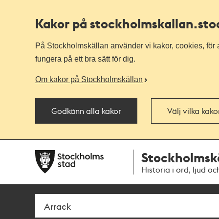
Kakor på stockholmskallan
.st
På Stockholmskällan använder vi kakor, cookies, för a
fungera på ett bra sätt för dig.
Om kakor på Stockholmskällan
Godkänn alla kakor
Välj vilka kak
Till
Till
Stockholmsk
navigationen
huvudinnehållet
Historia i ord, ljud oc
Sök
Fritextsök