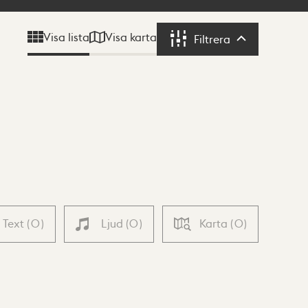
Visa karta
Visa lista
Filtrera
Filtrera
Text
(
0
)
Ljud
(
0
)
Karta
(
0
)