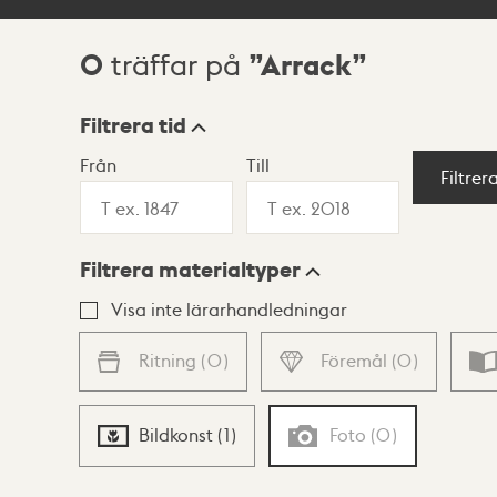
0
Arrack
träffar på
Sökresultat
Filtrera tid
Från
Till
Visningsläge
Filtrer
Filtrera materialtyper
Lista
Karta
Visa inte lärarhandledningar
Ritning
(
0
)
Föremål
(
0
)
Bildkonst
(
1
)
Foto
(
0
)