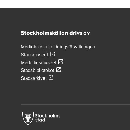
Kontakt
Stockholmskällan
Stockholmskällan drivs av
Medioteket, utbildningsförvaltningen
Stadsmuseet
Medeltidsmuseet
Stadsbiblioteket
Stadsarkivet