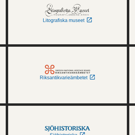
Litografiska museet
Riksantikvarieämbetet