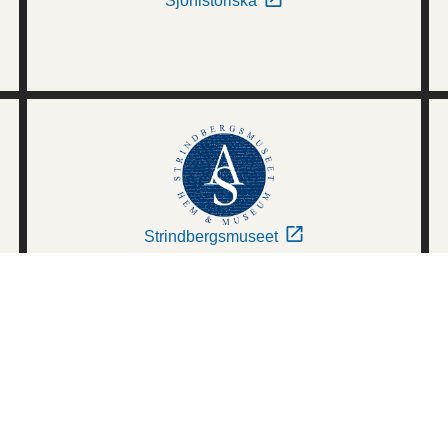
Sjöhistoriska
Strindbergsmuseet