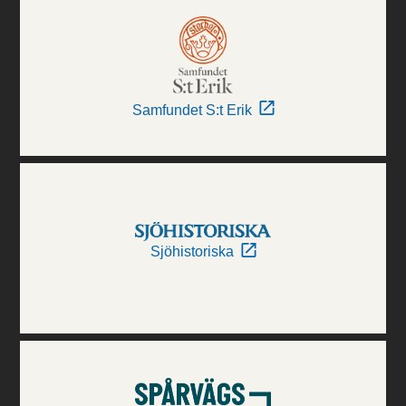
Samfundet S:t Erik
Sjöhistoriska