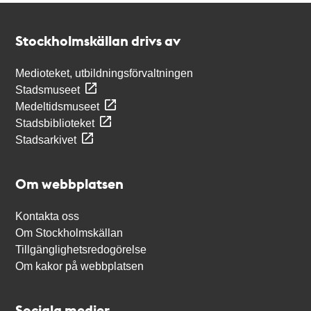
Kontakt
Stockholmskällan
Stockholmskällan drivs av
Medioteket, utbildningsförvaltningen
Stadsmuseet
Medeltidsmuseet
Stadsbiblioteket
Stadsarkivet
Om webbplatsen
Kontakta oss
Om Stockholmskällan
Tillgänglighetsredogörelse
Om kakor på webbplatsen
Sociala medier