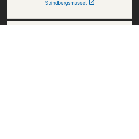
Strindbergsmuseet
Thielska Galleriet
Världskulturmuseerna