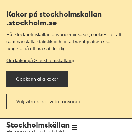
Kakor på stockholmskallan
.stockholm.se
På Stockholmskällan använder vi kakor, cookies, för att
sammanställa statistik och för att webbplatsen ska
fungera på ett bra sätt för dig.
Om kakor på Stockholmskällan
Godkänn alla kakor
Välj vilka kakor vi får använda
Till
Till
Stockholmskällan
navigationen
huvudinnehållet
Historia i ord, ljud och bild