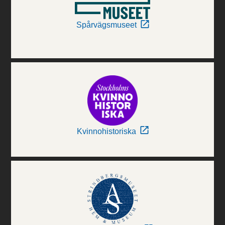
Spårvägsmuseet
Kvinnohistoriska