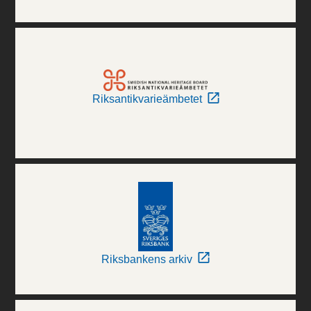
Riksantikvarieämbetet
Riksbankens arkiv