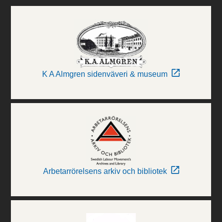
K A Almgren sidenväveri & museum
Arbetarrörelsens arkiv och bibliotek