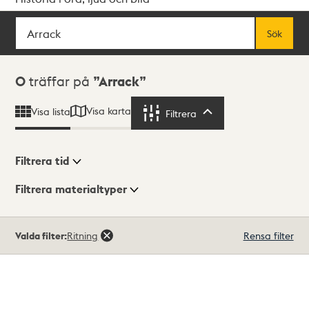
Sök
Fritextsök
Sök
Sökresultat
0
träffar på
Arrack
Visa karta
Visa lista
Filtrera
Filtrera
Filtrera tid
Filtrera materialtyper
Visningsläge
Totalt
Valda filter:
Ritning
Rensa filter
0
träffar
Lista
Karta