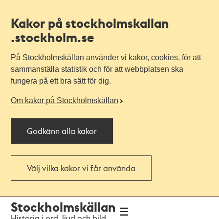
Kakor på stockholmskallan
.stockholm.se
På Stockholmskällan använder vi kakor, cookies, för att
sammanställa statistik och för att webbplatsen ska
fungera på ett bra sätt för dig.
Om kakor på Stockholmskällan
Godkänn alla kakor
Välj vilka kakor vi får använda
Till
Till
Stockholmskällan
navigationen
huvudinnehållet
Historia i ord, ljud och bild