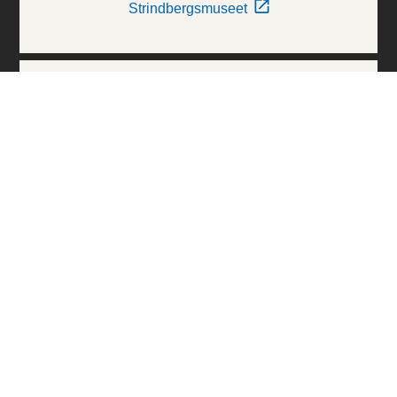
Strindbergsmuseet
Thielska Galleriet
Världskulturmuseerna