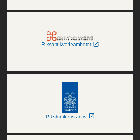
Riksantikvarieämbetet
Riksbankens arkiv