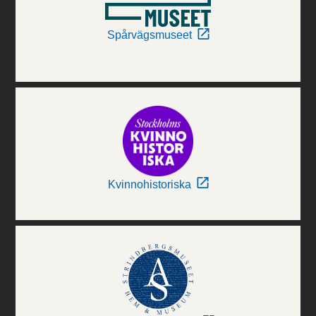
Spårvägsmuseet
Kvinnohistoriska