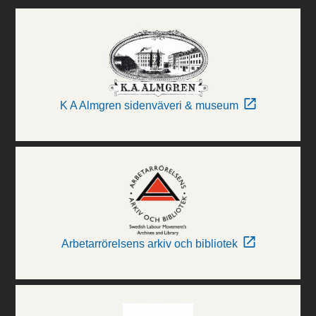
K A Almgren sidenväveri & museum
Arbetarrörelsens arkiv och bibliotek