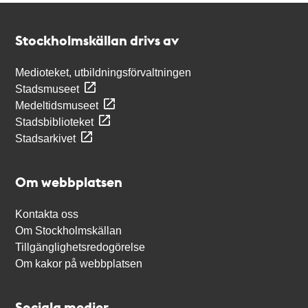
Kontakt
Stockholmskällan
Stockholmskällan drivs av
Medioteket, utbildningsförvaltningen
Stadsmuseet
Medeltidsmuseet
Stadsbiblioteket
Stadsarkivet
Om webbplatsen
Kontakta oss
Om Stockholmskällan
Tillgänglighetsredogörelse
Om kakor på webbplatsen
Sociala medier