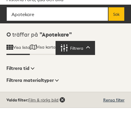
Sök
Fritextsök
Sök
Sökresultat
0
träffar på
Apotekare
Visa karta
Visa lista
Filtrera
Filtrera
Filtrera tid
Filtrera materialtyper
Visningsläge
Totalt
Valda filter:
Film & rörlig bild
Rensa filter
0
träffar
Lista
Karta