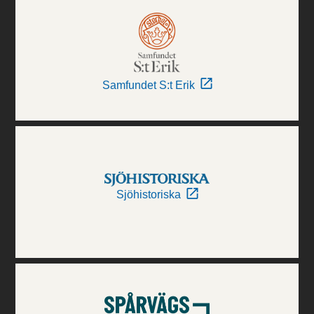
Samfundet S:t Erik
Sjöhistoriska