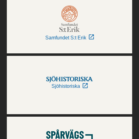
Samfundet S:t Erik
Sjöhistoriska