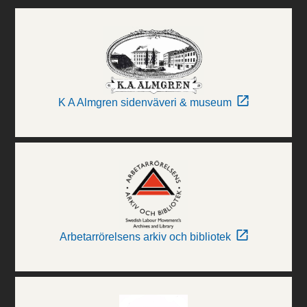
K A Almgren sidenväveri & museum
Arbetarrörelsens arkiv och bibliotek