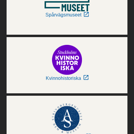
Spårvägsmuseet
Kvinnohistoriska