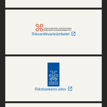
Riksantikvarieämbetet
Riksbankens arkiv