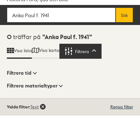
Sök
Fritextsök
Sök
Sökresultat
0
träffar på
Anka Paul f. 1941
Visa karta
Visa lista
Filtrera
Filtrera
Filtrera tid
Filtrera materialtyper
Visningsläge
Totalt
Valda filter:
Text
Rensa filter
0
träffar
Lista
Karta