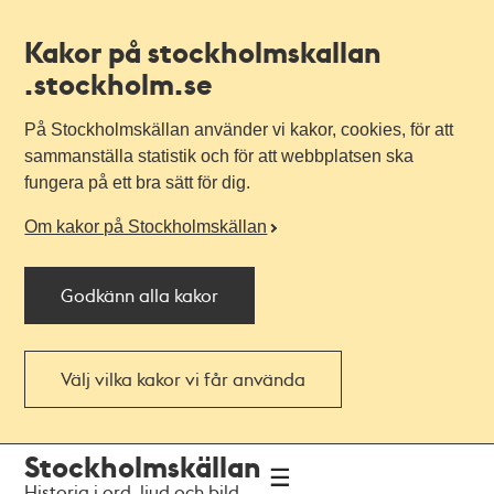
Kakor på stockholmskallan
.stockholm.se
På Stockholmskällan använder vi kakor, cookies, för att
sammanställa statistik och för att webbplatsen ska
fungera på ett bra sätt för dig.
Om kakor på Stockholmskällan
Godkänn alla kakor
Välj vilka kakor vi får använda
Till
Till
Stockholmskällan
navigationen
huvudinnehållet
Historia i ord, ljud och bild