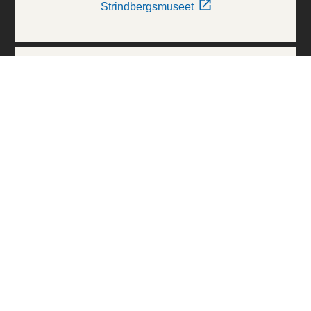
Strindbergsmuseet
Thielska Galleriet
Världskulturmuseerna