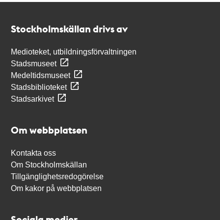
Kontakt
Stockholmskällan
Stockholmskällan drivs av
Medioteket, utbildningsförvaltningen
Stadsmuseet
Medeltidsmuseet
Stadsbiblioteket
Stadsarkivet
Om webbplatsen
Kontakta oss
Om Stockholmskällan
Tillgänglighetsredogörelse
Om kakor på webbplatsen
Sociala medier