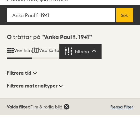
Sök
Fritextsök
Sök
Sökresultat
0
träffar på
Anka Paul f. 1941
Visa karta
Visa lista
Filtrera
Filtrera
Filtrera tid
Filtrera materialtyper
Visningsläge
Totalt
Valda filter:
Film & rörlig bild
Rensa filter
0
träffar
Lista
Karta