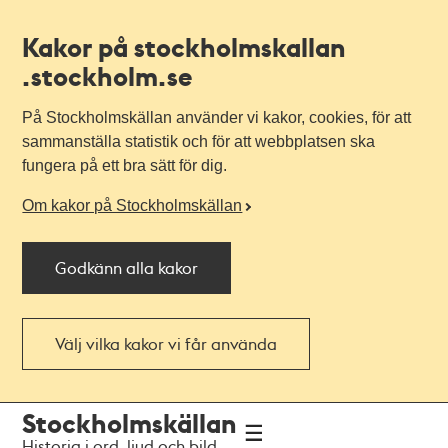
Kakor på stockholmskallan
.stockholm.se
På Stockholmskällan använder vi kakor, cookies, för att
sammanställa statistik och för att webbplatsen ska
fungera på ett bra sätt för dig.
Om kakor på Stockholmskällan
Godkänn alla kakor
Välj vilka kakor vi får använda
Till
Till
Stockholmskällan
navigationen
huvudinnehållet
Historia i ord, ljud och bild