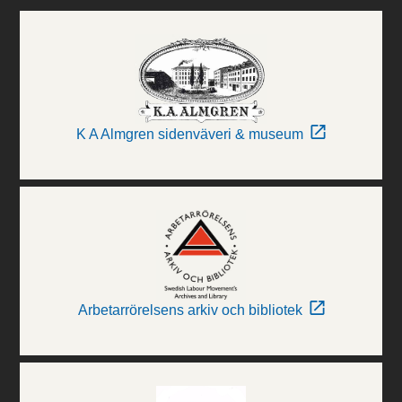
K A Almgren sidenväveri & museum
Arbetarrörelsens arkiv och bibliotek