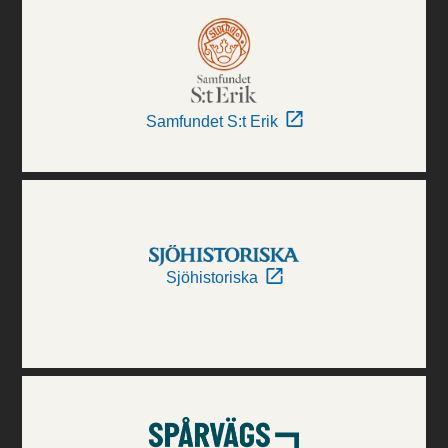
Samfundet S:t Erik
Sjöhistoriska