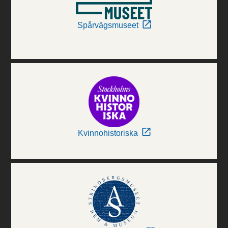
Spårvägsmuseet
Kvinnohistoriska