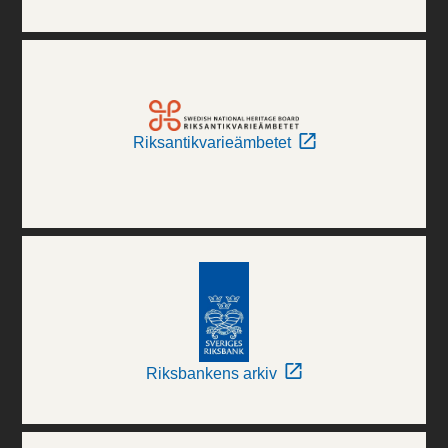
Riksantikvarieämbetet
Riksbankens arkiv