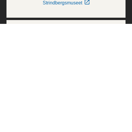
Strindbergsmuseet
Thielska Galleriet
Världskulturmuseerna