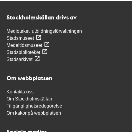
Kontakt
Stockholmskällan
Stockholmskällan drivs av
Medioteket, utbildningsförvaltningen
Stadsmuseet
Medeltidsmuseet
Stadsbiblioteket
Stadsarkivet
Om webbplatsen
Kontakta oss
Om Stockholmskällan
Tillgänglighetsredogörelse
Om kakor på webbplatsen
Sociala medier