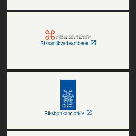
Riksantikvarieämbetet
Riksbankens arkiv