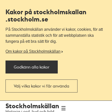
Kakor på stockholmskallan
.stockholm.se
På Stockholmskällan använder vi kakor, cookies, för att
sammanställa statistik och för att webbplatsen ska
fungera på ett bra sätt för dig.
Om kakor på Stockholmskällan
Godkänn alla kakor
Välj vilka kakor vi får använda
Till
Till
Stockholmskällan
navigationen
huvudinnehållet
Historia i ord, ljud och bild