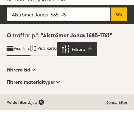
Sök
Fritextsök
Sök
Sökresultat
0
träffar på
Alströmer Jonas 1685-1761
Visa karta
Visa lista
Filtrera
Filtrera
Filtrera tid
Filtrera materialtyper
Visningsläge
Totalt
Valda filter:
Ljud
Rensa filter
0
träffar
Lista
Karta