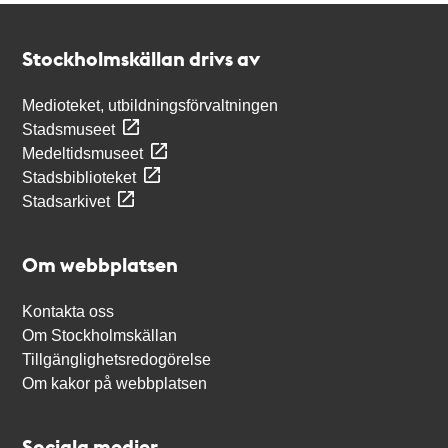
Kontakt
Stockholmskällan
Stockholmskällan drivs av
Medioteket, utbildningsförvaltningen
Stadsmuseet
Medeltidsmuseet
Stadsbiblioteket
Stadsarkivet
Om webbplatsen
Kontakta oss
Om Stockholmskällan
Tillgänglighetsredogörelse
Om kakor på webbplatsen
Sociala medier