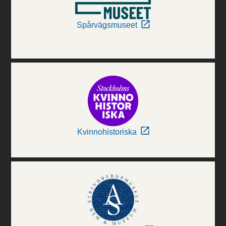
Spårvägsmuseet
Kvinnohistoriska