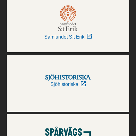
Samfundet S:t Erik
Sjöhistoriska