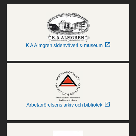
K A Almgren sidenväveri & museum
Arbetarrörelsens arkiv och bibliotek