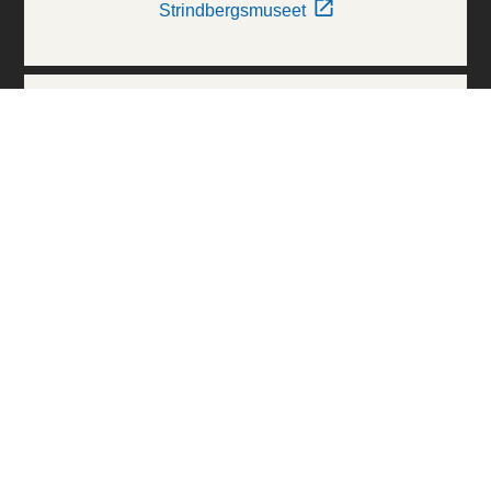
Strindbergsmuseet
Thielska Galleriet
Världskulturmuseerna