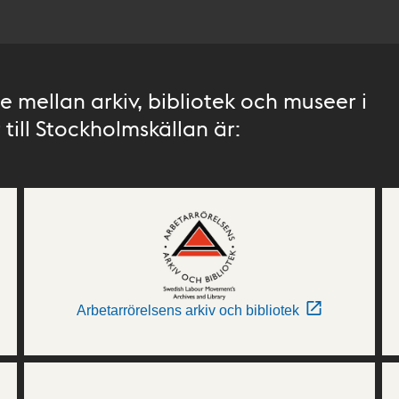
 mellan arkiv, bibliotek och museer i
till Stockholmskällan är:
Arbetarrörelsens arkiv och bibliotek