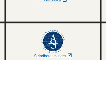
Sjöhistoriska
Strindbergsmuseet