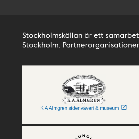
Stockholmskällan är ett samarbete
Stockholm. Partnerorganisationer 
K A Almgren sidenväveri & museum