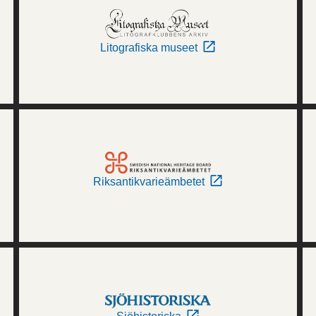
Litografiska museet
Riksantikvarieämbetet