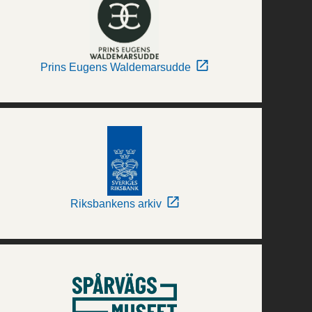
Prins Eugens Waldemarsudde
Riksbankens arkiv