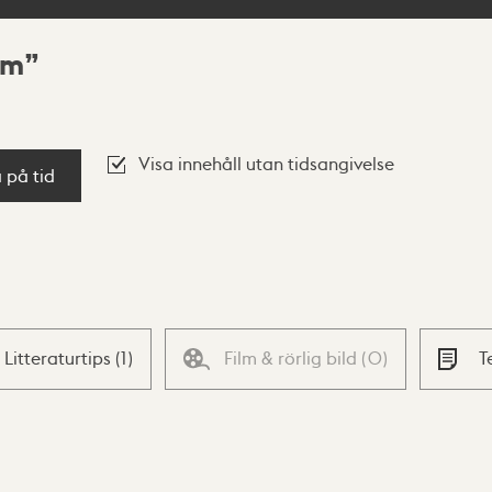
em
Visa innehåll utan tidsangivelse
a på tid
Litteraturtips
(
1
)
Film & rörlig bild
(
0
)
T