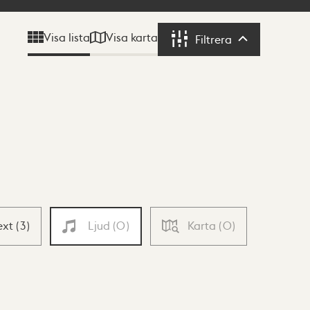
Visa karta
Visa lista
Filtrera
Filtrera
ext
(
3
)
Ljud
(
0
)
Karta
(
0
)