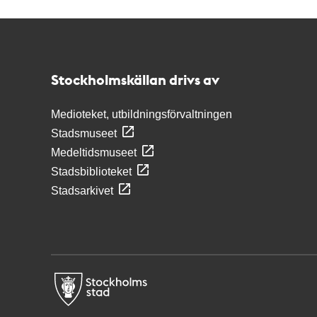
Kontakt
Stockholmskällan
Stockholmskällan drivs av
Medioteket, utbildningsförvaltningen
Stadsmuseet
Medeltidsmuseet
Stadsbiblioteket
Stadsarkivet