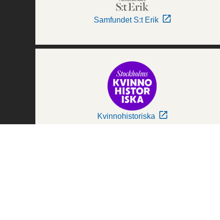
Samfundet S:t Erik
Kvinnohistoriska
Världskulturmuseerna