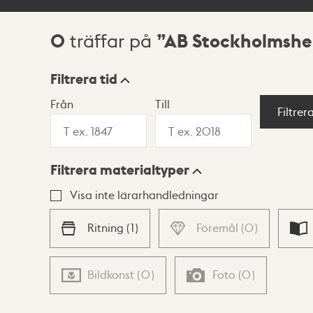
0
AB Stockholmsh
träffar på
Sökresultat
Filtrera tid
Från
Till
Visningsläge
Filtrer
Filtrera materialtyper
Lista
Karta
Visa inte lärarhandledningar
Ritning
(
1
)
Föremål
(
0
)
Bildkonst
(
0
)
Foto
(
0
)