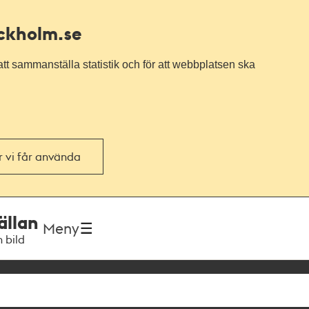
ockholm.se
tt sammanställa statistik och för att webbplatsen ska
or vi får använda
ällan
Meny
h bild