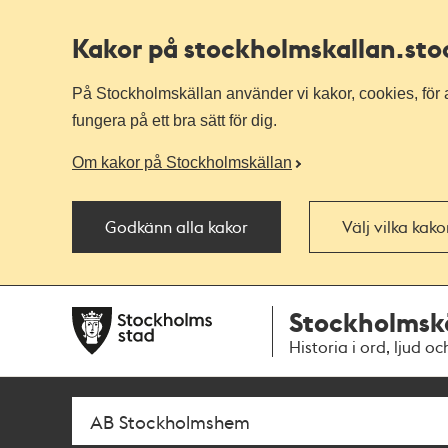
Kakor på stockholmskallan
.st
På Stockholmskällan använder vi kakor, cookies, för a
fungera på ett bra sätt för dig.
Om kakor på Stockholmskällan
Godkänn alla kakor
Välj vilka kak
Till
Till
Stockholmsk
navigationen
huvudinnehållet
Historia i ord, ljud oc
Sök
Fritextsök