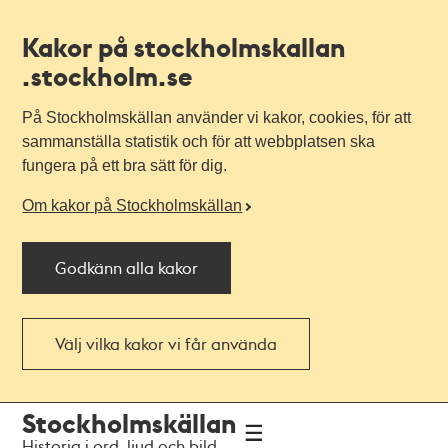
Kakor på stockholmskallan
.stockholm.se
På Stockholmskällan använder vi kakor, cookies, för att
sammanställa statistik och för att webbplatsen ska
fungera på ett bra sätt för dig.
Om kakor på Stockholmskällan
Godkänn alla kakor
Välj vilka kakor vi får använda
Till
Till
Stockholmskällan
navigationen
huvudinnehållet
Historia i ord, ljud och bild