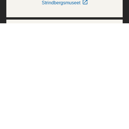
Strindbergsmuseet
Thielska Galleriet
Världskulturmuseerna