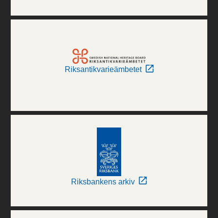
Riksantikvarieämbetet
Riksbankens arkiv