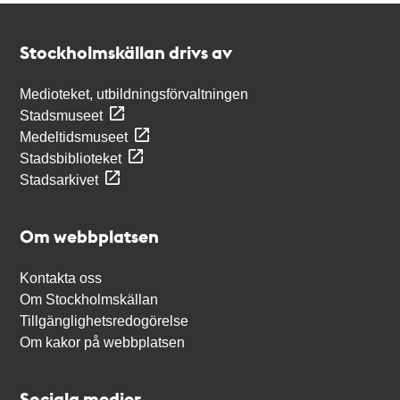
Kontakt
Stockholmskällan
Stockholmskällan drivs av
Medioteket, utbildningsförvaltningen
Stadsmuseet
Medeltidsmuseet
Stadsbiblioteket
Stadsarkivet
Om webbplatsen
Kontakta oss
Om Stockholmskällan
Tillgänglighetsredogörelse
Om kakor på webbplatsen
Sociala medier