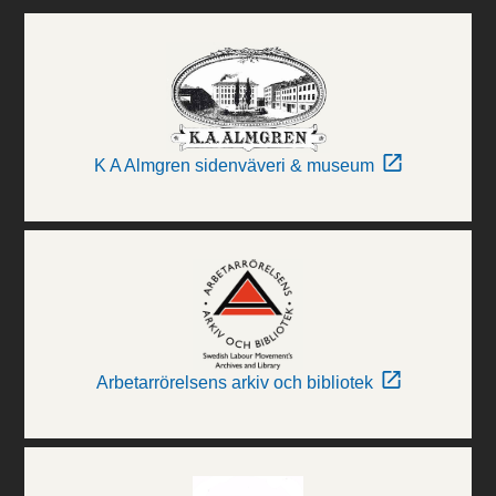
K A Almgren sidenväveri & museum
Arbetarrörelsens arkiv och bibliotek