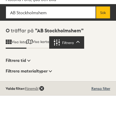
Sök
Fritextsök
Sök
Sökresultat
0
träffar på
AB Stockholmshem
Visa karta
Visa lista
Filtrera
Filtrera
Filtrera tid
Filtrera materialtyper
Visningsläge
Totalt
Valda filter:
Föremål
Rensa filter
0
träffar
Lista
Karta