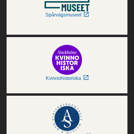
Spårvägsmuseet
Kvinnohistoriska