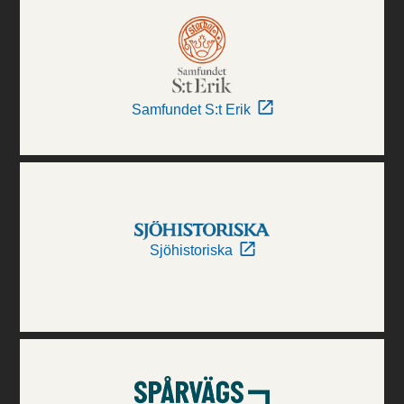
Samfundet S:t Erik
Sjöhistoriska