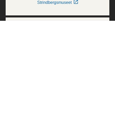
Strindbergsmuseet
Thielska Galleriet
Världskulturmuseerna