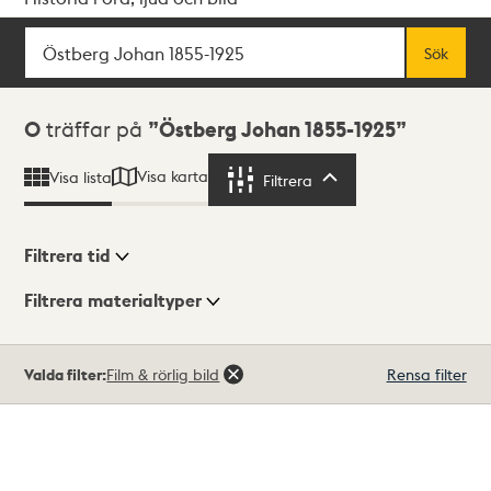
Sök
Fritextsök
Sök
Sökresultat
0
träffar på
Östberg Johan 1855-1925
Visa karta
Visa lista
Filtrera
Filtrera
Filtrera tid
Filtrera materialtyper
Visningsläge
Totalt
Valda filter:
Film & rörlig bild
Rensa filter
0
träffar
Lista
Karta