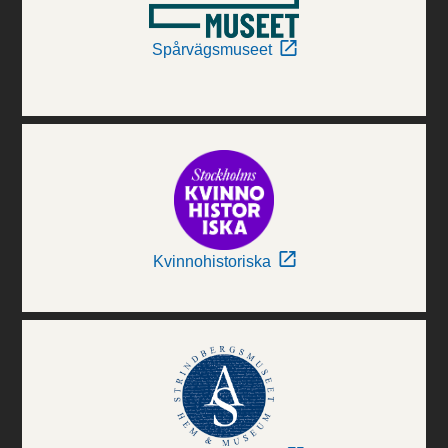
Spårvägsmuseet
Kvinnohistoriska