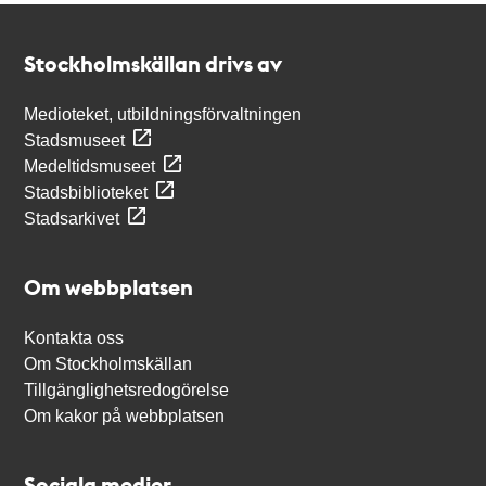
Kontakt
Stockholmskällan
Stockholmskällan drivs av
Medioteket, utbildningsförvaltningen
Stadsmuseet
Medeltidsmuseet
Stadsbiblioteket
Stadsarkivet
Om webbplatsen
Kontakta oss
Om Stockholmskällan
Tillgänglighetsredogörelse
Om kakor på webbplatsen
Sociala medier