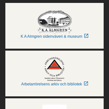
K A Almgren sidenväveri & museum
Arbetarrörelsens arkiv och bibliotek