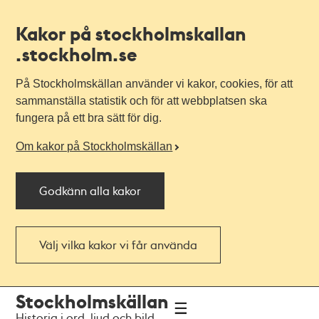
Kakor på stockholmskallan
.stockholm.se
På Stockholmskällan använder vi kakor, cookies, för att
sammanställa statistik och för att webbplatsen ska
fungera på ett bra sätt för dig.
Om kakor på Stockholmskällan
Godkänn alla kakor
Välj vilka kakor vi får använda
Till
Till
Stockholmskällan
navigationen
huvudinnehållet
Historia i ord, ljud och bild