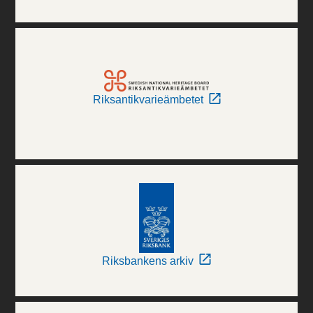
Riksantikvarieämbetet
Riksbankens arkiv