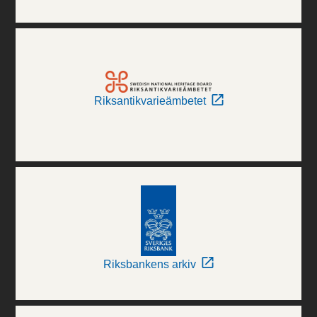
Riksantikvarieämbetet
Riksbankens arkiv