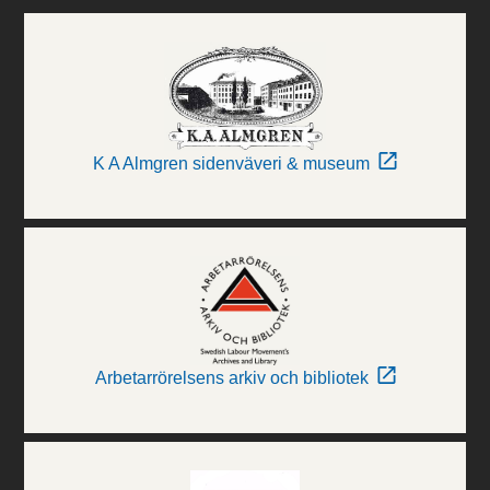
K A Almgren sidenväveri & museum
Arbetarrörelsens arkiv och bibliotek