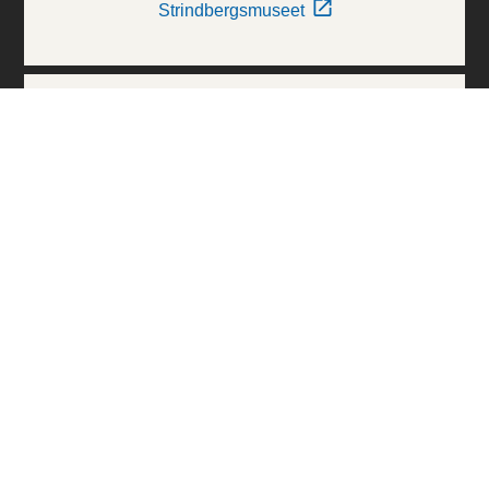
Strindbergsmuseet
Thielska Galleriet
Världskulturmuseerna