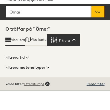
Sök
Fritextsök
Sök
Sökresultat
0
träffar på
Örnar
Visa karta
Visa lista
Filtrera
Filtrera
Filtrera tid
Filtrera materialtyper
Visningsläge
Totalt
Valda filter:
Litteraturtips
Rensa filter
0
träffar
Lista
Karta