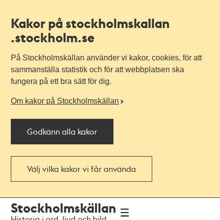
Kakor på stockholmskallan
.stockholm.se
På Stockholmskällan använder vi kakor, cookies, för att
sammanställa statistik och för att webbplatsen ska
fungera på ett bra sätt för dig.
Om kakor på Stockholmskällan
Godkänn alla kakor
Välj vilka kakor vi får använda
Till
Till
Stockholmskällan
navigationen
huvudinnehållet
Historia i ord, ljud och bild