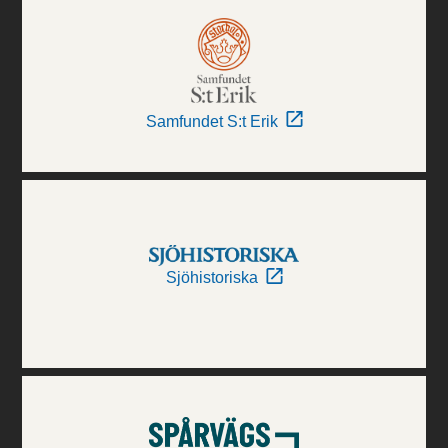
Samfundet S:t Erik
Sjöhistoriska