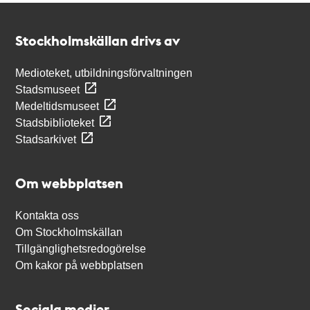
Kontakt
Stockholmskällan
Stockholmskällan drivs av
Medioteket, utbildningsförvaltningen
Stadsmuseet
Medeltidsmuseet
Stadsbiblioteket
Stadsarkivet
Om webbplatsen
Kontakta oss
Om Stockholmskällan
Tillgänglighetsredogörelse
Om kakor på webbplatsen
Sociala medier