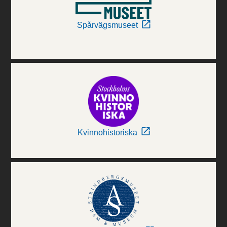
Spårvägsmuseet
Kvinnohistoriska