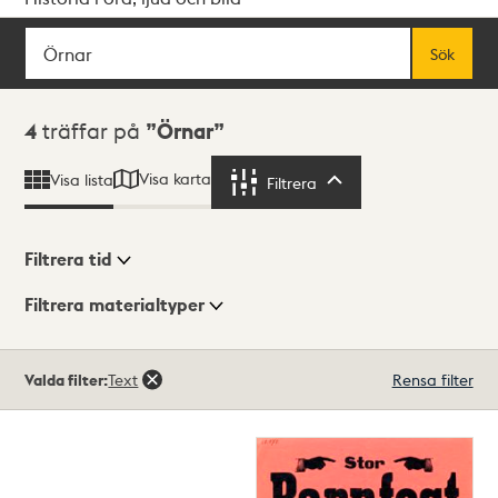
Sök
Fritextsök
Sök
Sökresultat
4
träffar på
Örnar
Visa karta
Visa lista
Filtrera
Filtrera
Filtrera tid
Filtrera materialtyper
Visningsläge
Totalt
Valda filter:
Text
Rensa filter
4
träffar
Lista
Karta