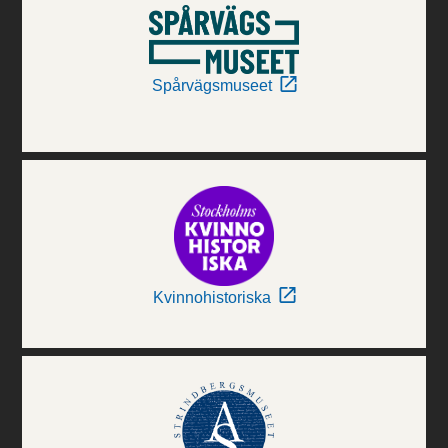
Spårvägsmuseet
Kvinnohistoriska