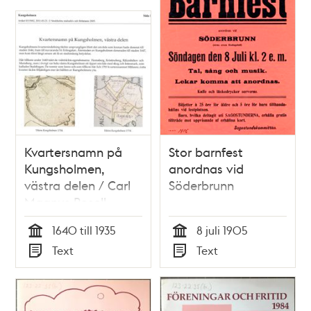
Kvartersnamn på
Stor barnfest
Kungsholmen,
anordnas vid
västra delen / Carl
Söderbrunn
Magnus Rosell
1640 till 1935
8 juli 1905
Tid
Tid
Text
Text
Typ
Typ