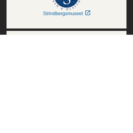
Strindbergsmuseet
Thielska Galleriet
Världskulturmuseerna