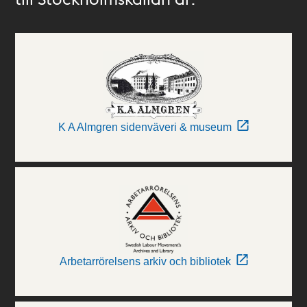
K A Almgren sidenväveri & museum
Arbetarrörelsens arkiv och bibliotek