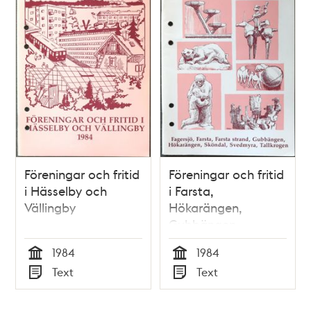
Föreningar och fritid
Föreningar och fritid
i Hässelby och
i Farsta,
Vällingby
Hökarängen,
Gubbängen,
Sköndal, Svedmyra
1984
1984
och Tallkrogen
Tid
Tid
Text
Text
Typ
Typ