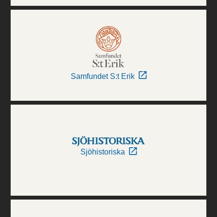
Samfundet S:t Erik
Sjöhistoriska