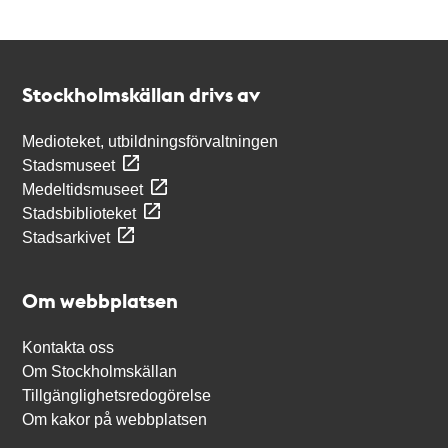
Kontakt
Stockholmskällan
Stockholmskällan drivs av
Medioteket, utbildningsförvaltningen
Stadsmuseet
Medeltidsmuseet
Stadsbiblioteket
Stadsarkivet
Om webbplatsen
Kontakta oss
Om Stockholmskällan
Tillgänglighetsredogörelse
Om kakor på webbplatsen