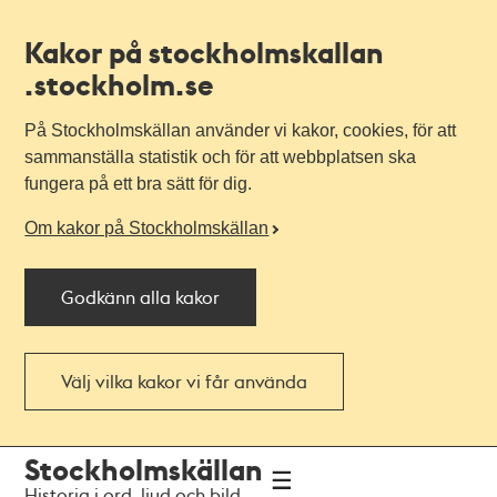
Kakor på stockholmskallan
.stockholm.se
På Stockholmskällan använder vi kakor, cookies, för att
sammanställa statistik och för att webbplatsen ska
fungera på ett bra sätt för dig.
Om kakor på Stockholmskällan
Godkänn alla kakor
Välj vilka kakor vi får använda
Till
Till
Stockholmskällan
navigationen
huvudinnehållet
Historia i ord, ljud och bild