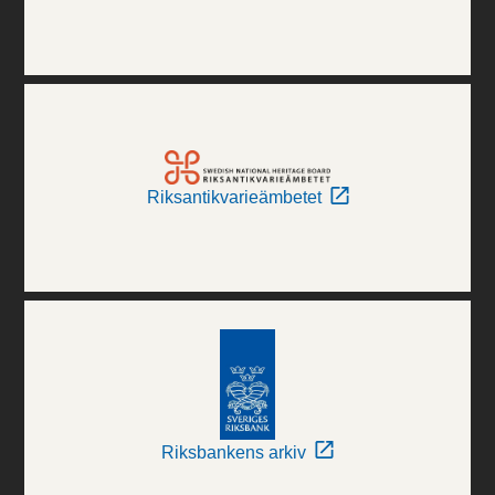
Riksantikvarieämbetet
Riksbankens arkiv