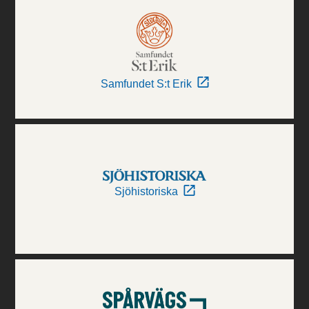
Samfundet S:t Erik
Sjöhistoriska