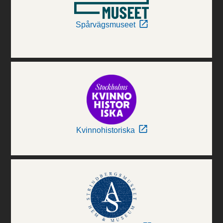
Spårvägsmuseet
Kvinnohistoriska