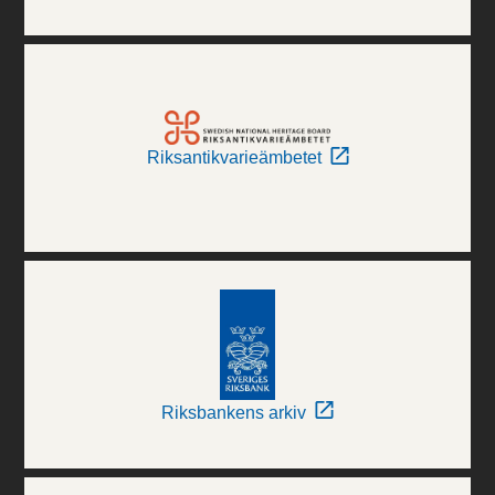
Riksantikvarieämbetet
Riksbankens arkiv