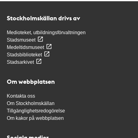
Kontakt
Stockholmskällan
Stockholmskällan drivs av
Medioteket, utbildningsförvaltningen
Stadsmuseet
Medeltidsmuseet
Stadsbiblioteket
Stadsarkivet
Om webbplatsen
Kontakta oss
Om Stockholmskällan
Tillgänglighetsredogörelse
Om kakor på webbplatsen
Sociala medier