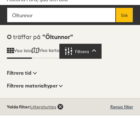
Sök
Fritextsök
Sök
Sökresultat
0
träffar på
Öltunnor
Visa karta
Visa lista
Filtrera
Filtrera
Filtrera tid
Filtrera materialtyper
Visningsläge
Totalt
Valda filter:
Litteraturtips
Rensa filter
0
träffar
Lista
Karta