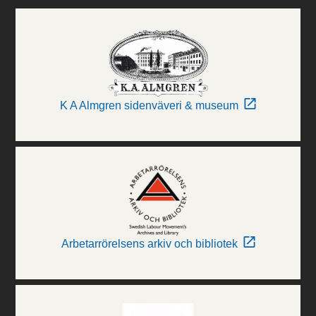
K A Almgren sidenväveri & museum
Arbetarrörelsens arkiv och bibliotek