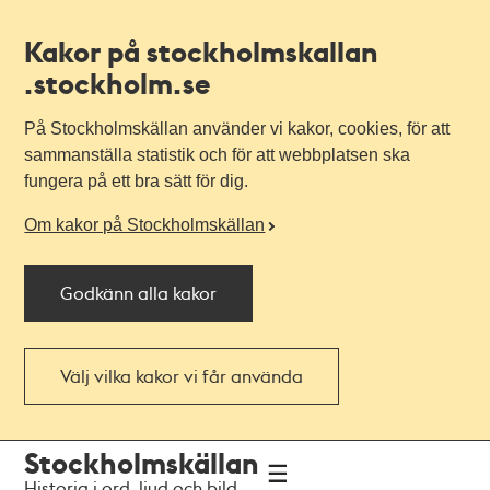
Kakor på stockholmskallan
.stockholm.se
På Stockholmskällan använder vi kakor, cookies, för att
sammanställa statistik och för att webbplatsen ska
fungera på ett bra sätt för dig.
Om kakor på Stockholmskällan
Godkänn alla kakor
Välj vilka kakor vi får använda
Till
Till
Stockholmskällan
navigationen
huvudinnehållet
Historia i ord, ljud och bild