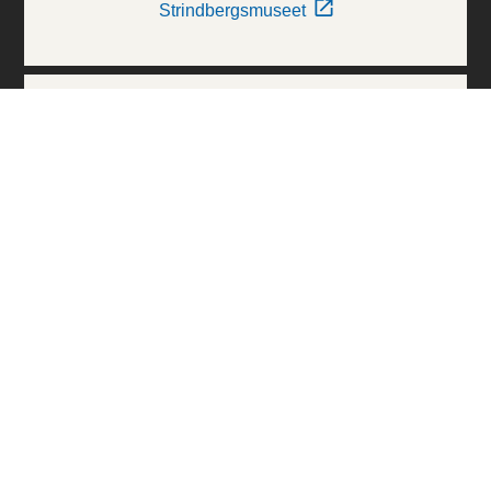
Strindbergsmuseet
Thielska Galleriet
Världskulturmuseerna