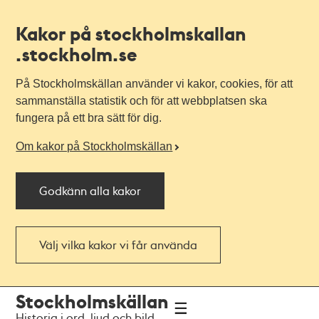
Kakor på stockholmskallan
.stockholm.se
På Stockholmskällan använder vi kakor, cookies, för att
sammanställa statistik och för att webbplatsen ska
fungera på ett bra sätt för dig.
Om kakor på Stockholmskällan
Godkänn alla kakor
Välj vilka kakor vi får använda
Till
Till
Stockholmskällan
navigationen
huvudinnehållet
Historia i ord, ljud och bild