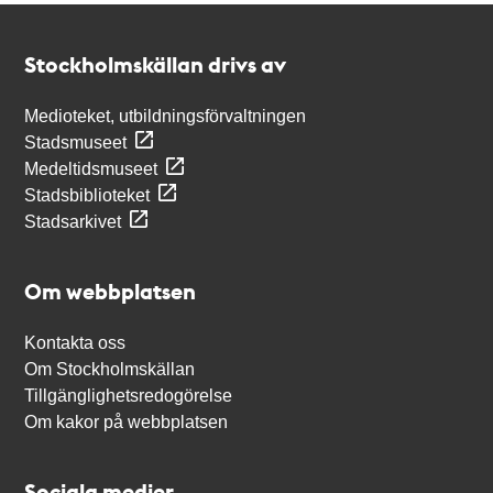
Kontakt
Stockholmskällan
Stockholmskällan drivs av
Medioteket, utbildningsförvaltningen
Stadsmuseet
Medeltidsmuseet
Stadsbiblioteket
Stadsarkivet
Om webbplatsen
Kontakta oss
Om Stockholmskällan
Tillgänglighetsredogörelse
Om kakor på webbplatsen
Sociala medier