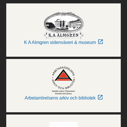
K A Almgren sidenväveri & museum
Arbetarrörelsens arkiv och bibliotek