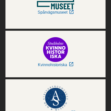
Spårvägsmuseet
Kvinnohistoriska