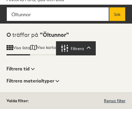
Sök
Fritextsök
Sök
Sökresultat
0
träffar på
Öltunnor
Visa karta
Visa lista
Filtrera
Filtrera
Filtrera tid
Filtrera materialtyper
Visningsläge
Totalt
Valda filter:
Rensa filter
0
träffar
Lista
Karta