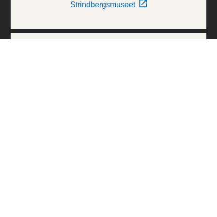
Strindbergsmuseet
Thielska Galleriet
Världskulturmuseerna