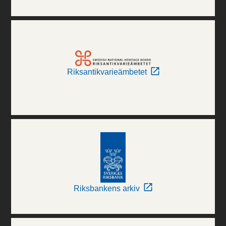
Riksantikvarieämbetet
Riksbankens arkiv