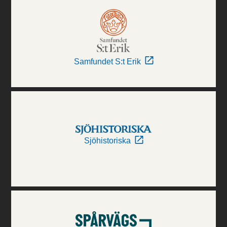
Samfundet S:t Erik
Sjöhistoriska