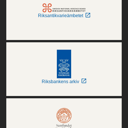
Riksantikvarieämbetet
Riksbankens arkiv