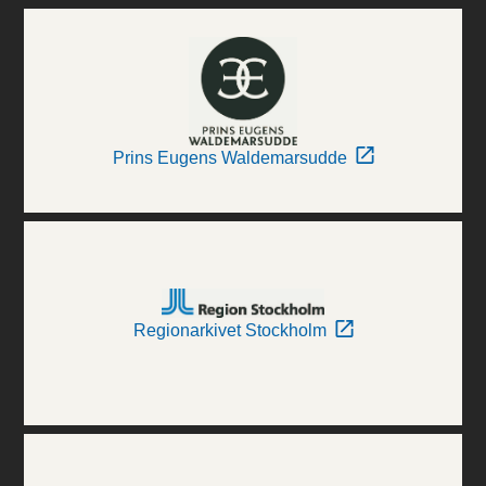
Prins Eugens Waldemarsudde
Regionarkivet Stockholm