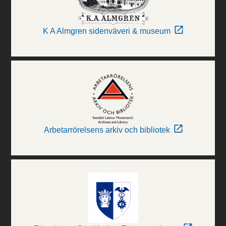
K A Almgren sidenväveri & museum
Arbetarrörelsens arkiv och bibliotek