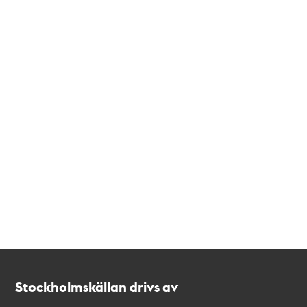
Kontakt
Stockholmskällan
Stockholmskällan drivs av