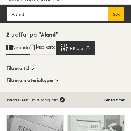
Sök
Fritextsök
Sök
Sökresultat
2
träffar på
Åland
Visa karta
Visa lista
Filtrera
Filtrera
Filtrera tid
Filtrera materialtyper
Visningsläge
Totalt
Valda filter:
Film & rörlig bild
Rensa filter
2
träffar
Lista
Karta