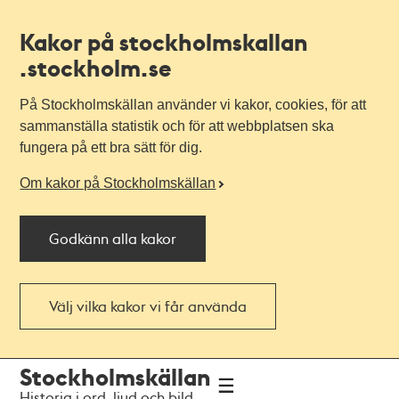
Kakor på stockholmskallan
.stockholm.se
På Stockholmskällan använder vi kakor, cookies, för att
sammanställa statistik och för att webbplatsen ska
fungera på ett bra sätt för dig.
Om kakor på Stockholmskällan
Godkänn alla kakor
Välj vilka kakor vi får använda
Till
Till
Stockholmskällan
navigationen
huvudinnehållet
Historia i ord, ljud och bild