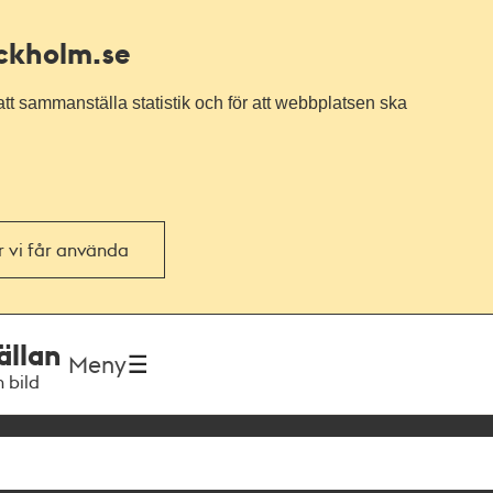
ockholm.se
tt sammanställa statistik och för att webbplatsen ska
or vi får använda
ällan
Meny
h bild