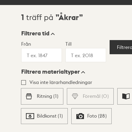
1
Åkrar
träff på
Sökresultat
Filtrera tid
Från
Till
Visningsläge
Filtrer
Filtrera materialtyper
Lista
Karta
Visa inte lärarhandledningar
Ritning
(
1
)
Föremål
(
0
)
Bildkonst
(
1
)
Foto
(
28
)