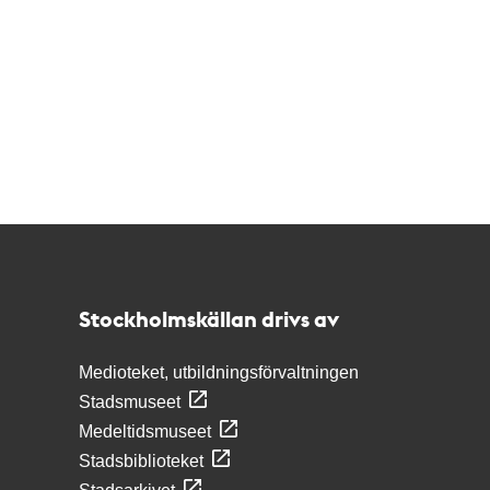
Kontakt
Stockholmskällan
Stockholmskällan drivs av
Medioteket, utbildningsförvaltningen
Stadsmuseet
Medeltidsmuseet
Stadsbiblioteket