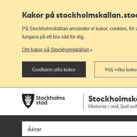
Kakor på stockholmskallan
.st
På Stockholmskällan använder vi kakor, cookies, för a
fungera på ett bra sätt för dig.
Om kakor på Stockholmskällan
Godkänn alla kakor
Välj vilka kak
Till
Till
Stockholmsk
navigationen
huvudinnehållet
Historia i ord, ljud oc
Sök
Fritextsök