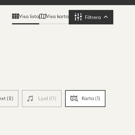
Visa karta
Visa lista
Filtrera
Filtrera
ext
(
2
)
Ljud
(
0
)
Karta
(
1
)