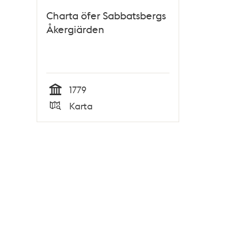
Charta öfer Sabbatsbergs
Åkergiärden
1779
Tid
Karta
Typ