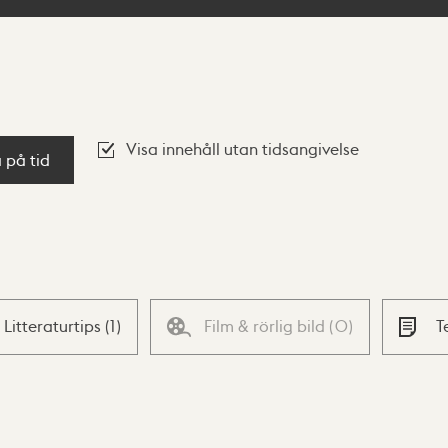
Visa innehåll utan tidsangivelse
a på tid
Litteraturtips
(
1
)
Film & rörlig bild
(
0
)
T