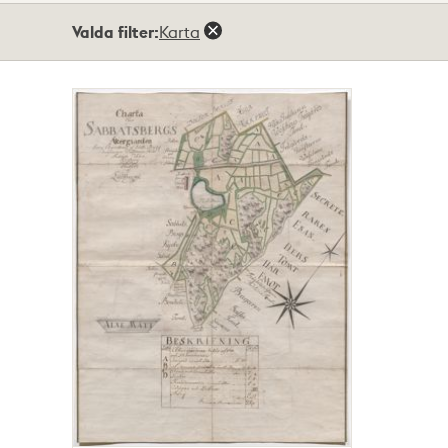
Totalt
Valda filter:
Karta
1
träffar