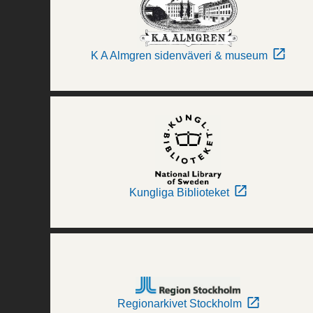
K A Almgren sidenväveri & museum
Kungliga Biblioteket
Regionarkivet Stockholm