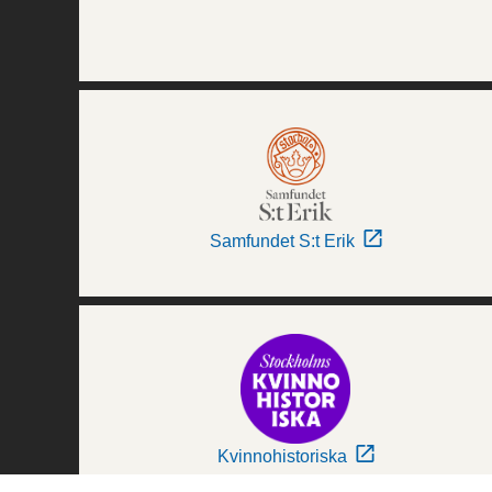
Samfundet S:t Erik
Kvinnohistoriska