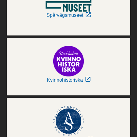
Spårvägsmuseet
Kvinnohistoriska