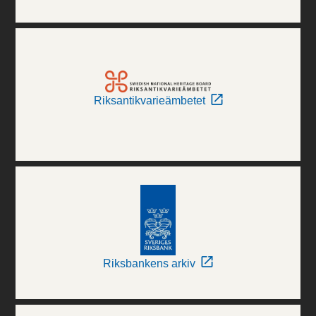
Riksantikvarieämbetet
Riksbankens arkiv