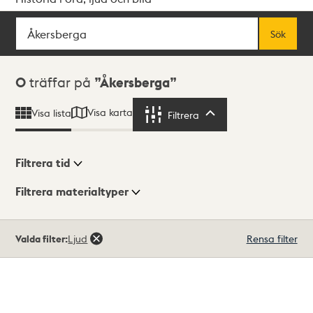
Sök
Fritextsök
Sök
Sökresultat
0
träffar på
Åkersberga
Visa karta
Visa lista
Filtrera
Filtrera
Filtrera tid
Filtrera materialtyper
Visningsläge
Totalt
Valda filter:
Ljud
Rensa filter
0
träffar
Lista
Karta