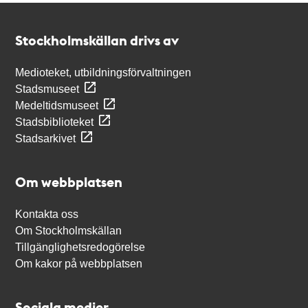
Kontakt
Stockholmskällan
Stockholmskällan drivs av
Medioteket, utbildningsförvaltningen
Stadsmuseet
Medeltidsmuseet
Stadsbiblioteket
Stadsarkivet
Om webbplatsen
Kontakta oss
Om Stockholmskällan
Tillgänglighetsredogörelse
Om kakor på webbplatsen
Sociala medier