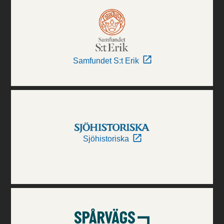
Samfundet S:t Erik
Sjöhistoriska