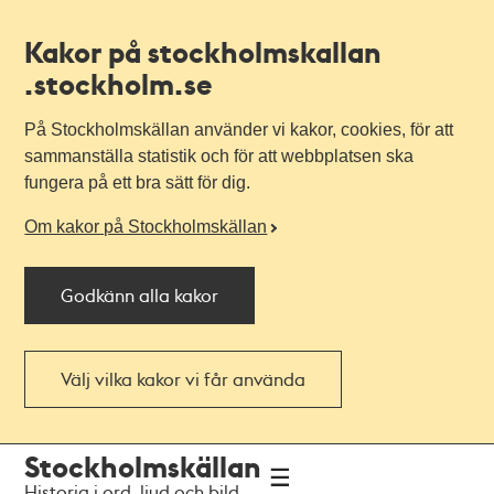
Kakor på stockholmskallan
.stockholm.se
På Stockholmskällan använder vi kakor, cookies, för att
sammanställa statistik och för att webbplatsen ska
fungera på ett bra sätt för dig.
Om kakor på Stockholmskällan
Godkänn alla kakor
Välj vilka kakor vi får använda
Till
Till
Stockholmskällan
navigationen
huvudinnehållet
Historia i ord, ljud och bild