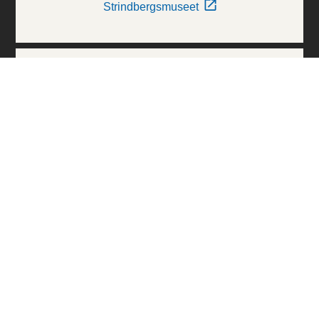
Strindbergsmuseet
Thielska Galleriet
Världskulturmuseerna