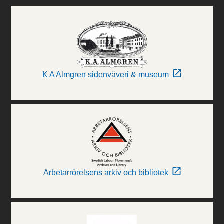
K A Almgren sidenväveri & museum
Arbetarrörelsens arkiv och bibliotek