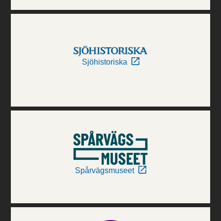
Sjöhistoriska
Spårvägsmuseet