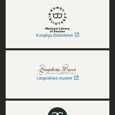
Kungliga Biblioteket
Litografiska museet