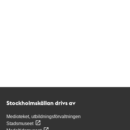
Kontakt
Stockholmskällan
Stockholmskällan drivs av
Medioteket, utbildningsförvaltningen
Stadsmuseet