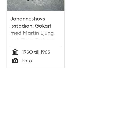
Johanneshovs
isstadion: Gokart
med Martin Ljung
och Picko Troberg
1950 till 1965
Tid
Foto
Typ