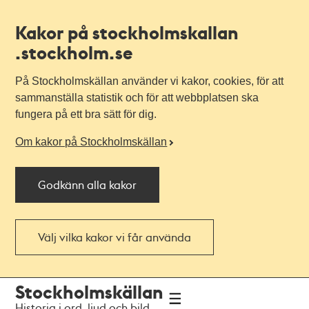
Kakor på stockholmskallan
.stockholm.se
På Stockholmskällan använder vi kakor, cookies, för att
sammanställa statistik och för att webbplatsen ska
fungera på ett bra sätt för dig.
Om kakor på Stockholmskällan
Godkänn alla kakor
Välj vilka kakor vi får använda
Till
Till
Stockholmskällan
navigationen
huvudinnehållet
Historia i ord, ljud och bild