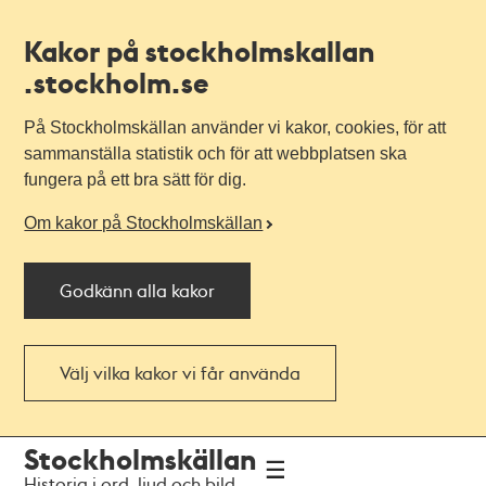
Kakor på stockholmskallan
.stockholm.se
På Stockholmskällan använder vi kakor, cookies, för att
sammanställa statistik och för att webbplatsen ska
fungera på ett bra sätt för dig.
Om kakor på Stockholmskällan
Godkänn alla kakor
Välj vilka kakor vi får använda
Till
Till
Stockholmskällan
navigationen
huvudinnehållet
Historia i ord, ljud och bild