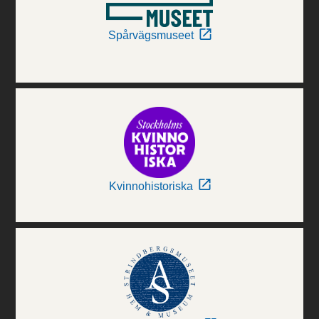
Spårvägsmuseet
Kvinnohistoriska