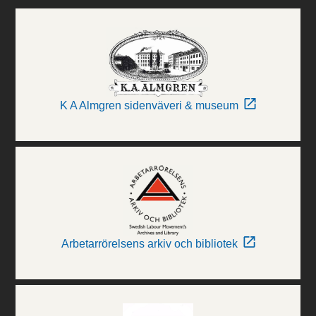
K A Almgren sidenväveri & museum
Arbetarrörelsens arkiv och bibliotek