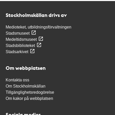
Kontakt
Stockholmskällan
Stockholmskällan drivs av
Medioteket, utbildningsförvaltningen
Stadsmuseet
Medeltidsmuseet
Stadsbiblioteket
Stadsarkivet
Om webbplatsen
Kontakta oss
Om Stockholmskällan
Tillgänglighetsredogörelse
Om kakor på webbplatsen
Sociala medier