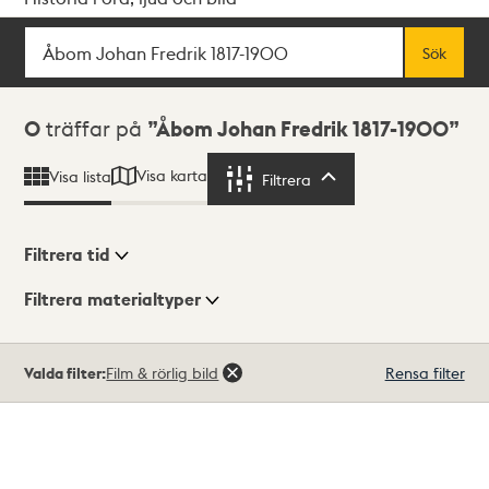
Sök
Fritextsök
Sök
Sökresultat
0
träffar på
Åbom Johan Fredrik 1817-1900
Visa karta
Visa lista
Filtrera
Filtrera
Filtrera tid
Filtrera materialtyper
Visningsläge
Totalt
Valda filter:
Film & rörlig bild
Rensa filter
0
träffar
Lista
Karta