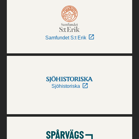
Samfundet S:t Erik
Sjöhistoriska