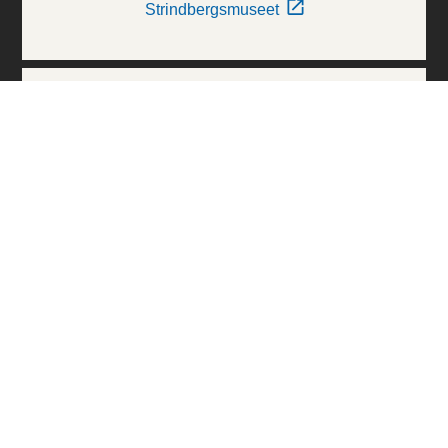
Strindbergsmuseet
Thielska Galleriet
Världskulturmuseerna