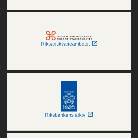
Riksantikvarieämbetet
Riksbankens arkiv