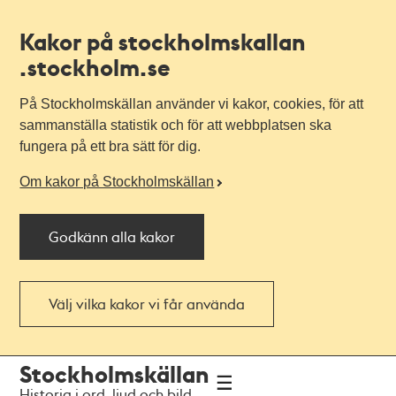
Kakor på stockholmskallan
.stockholm.se
På Stockholmskällan använder vi kakor, cookies, för att
sammanställa statistik och för att webbplatsen ska
fungera på ett bra sätt för dig.
Om kakor på Stockholmskällan
Godkänn alla kakor
Välj vilka kakor vi får använda
Till
Till
Stockholmskällan
navigationen
huvudinnehållet
Historia i ord, ljud och bild