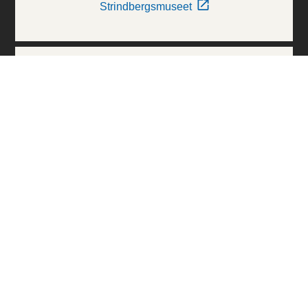
Strindbergsmuseet
Thielska Galleriet
Världskulturmuseerna