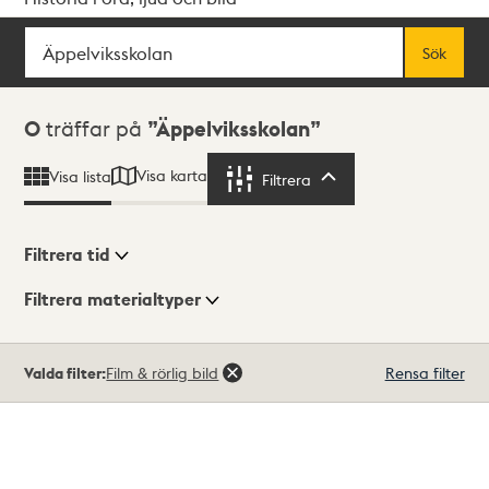
Sök
Fritextsök
Sök
Sökresultat
0
träffar på
Äppelviksskolan
Visa karta
Visa lista
Filtrera
Filtrera
Filtrera tid
Filtrera materialtyper
Visningsläge
Totalt
Valda filter:
Film & rörlig bild
Rensa filter
0
träffar
Lista
Karta