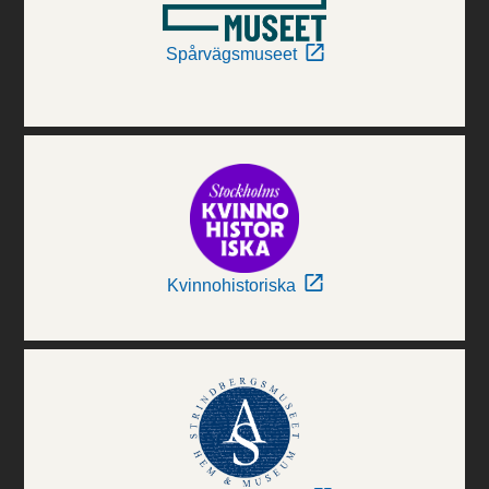
Spårvägsmuseet
Kvinnohistoriska