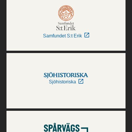
Samfundet S:t Erik
Sjöhistoriska