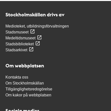
Kontakt
Stockholmskällan
Stockholmskällan drivs av
Medioteket, utbildningsförvaltningen
Stadsmuseet
Medeltidsmuseet
Stadsbiblioteket
Stadsarkivet
Om webbplatsen
Kontakta oss
Om Stockholmskällan
Tillgänglighetsredogörelse
Om kakor på webbplatsen
Sociala medier