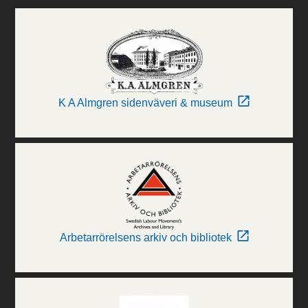
K A Almgren sidenväveri & museum
Arbetarrörelsens arkiv och bibliotek