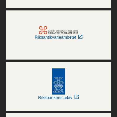
Riksantikvarieämbetet
Riksbankens arkiv