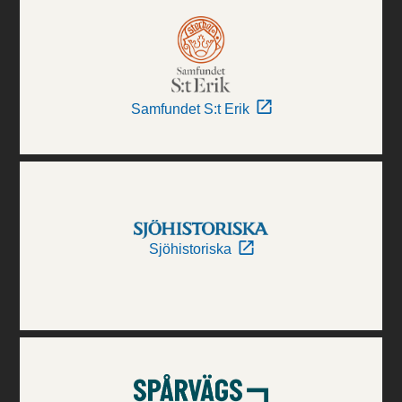
Samfundet S:t Erik
Sjöhistoriska