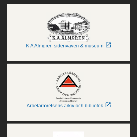
K A Almgren sidenväveri & museum
Arbetarrörelsens arkiv och bibliotek