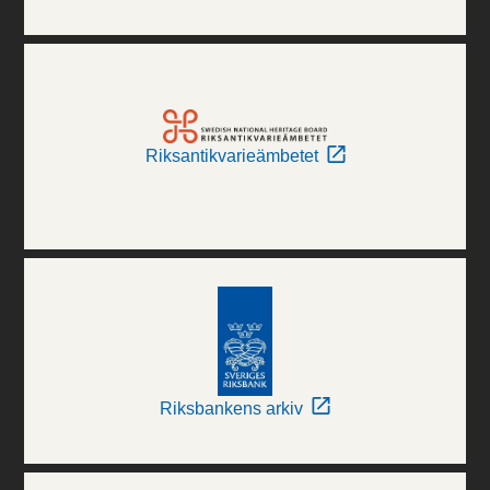
Riksantikvarieämbetet
Riksbankens arkiv