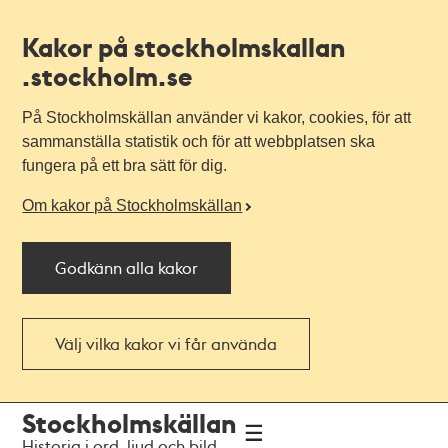
Kakor på stockholmskallan
.stockholm.se
På Stockholmskällan använder vi kakor, cookies, för att
sammanställa statistik och för att webbplatsen ska
fungera på ett bra sätt för dig.
Om kakor på Stockholmskällan
Godkänn alla kakor
Välj vilka kakor vi får använda
Till
Till
Stockholmskällan
navigationen
huvudinnehållet
Historia i ord, ljud och bild