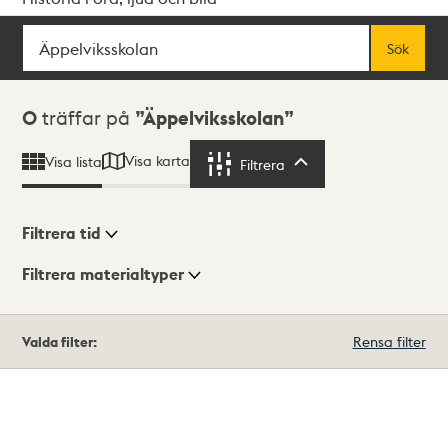
Sök
Fritextsök
Sök
Sökresultat
0
träffar på
Äppelviksskolan
Visa karta
Visa lista
Filtrera
Filtrera
Filtrera tid
Filtrera materialtyper
Visningsläge
Totalt
Valda filter:
Rensa filter
0
träffar
Lista
Karta