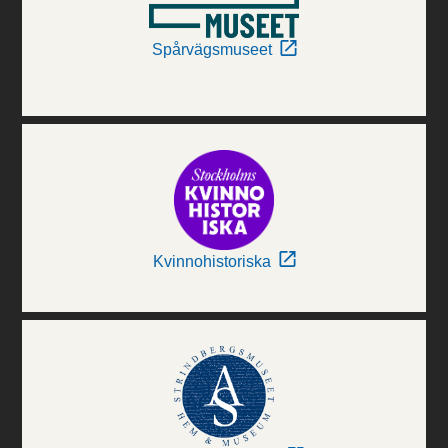
Spårvägsmuseet
Kvinnohistoriska