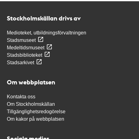
Kontakt
Stockholmskällan
Stockholmskällan drivs av
Medioteket, utbildningsförvaltningen
Stadsmuseet
Medeltidsmuseet
Stadsbiblioteket
Stadsarkivet
Om webbplatsen
Kontakta oss
Om Stockholmskällan
Tillgänglighetsredogörelse
Om kakor på webbplatsen
Sociala medier