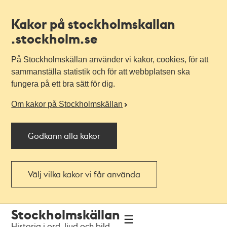
Kakor på stockholmskallan
.stockholm.se
På Stockholmskällan använder vi kakor, cookies, för att
sammanställa statistik och för att webbplatsen ska
fungera på ett bra sätt för dig.
Om kakor på Stockholmskällan
Godkänn alla kakor
Välj vilka kakor vi får använda
Till
Till
Stockholmskällan
navigationen
huvudinnehållet
Historia i ord, ljud och bild