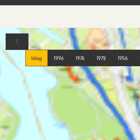
Sökresultat
Karta
Idag
1996
1976
1972
1956