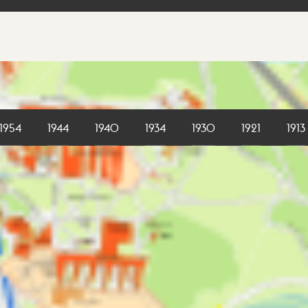
1954
1944
1940
1934
1930
1921
1913