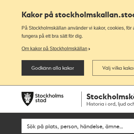
Kakor på stockholmskallan
.st
På Stockholmskällan använder vi kakor, cookies, för a
fungera på ett bra sätt för dig.
Om kakor på Stockholmskällan
Godkänn alla kakor
Välj vilka kak
Till
Till
Stockholmsk
navigationen
huvudinnehållet
Historia i ord, ljud oc
Sök
Fritextsök