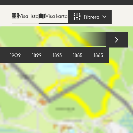
Visa karta
Visa lista
Filtrera
Filtrera
1909
1899
1893
1885
1863
1855