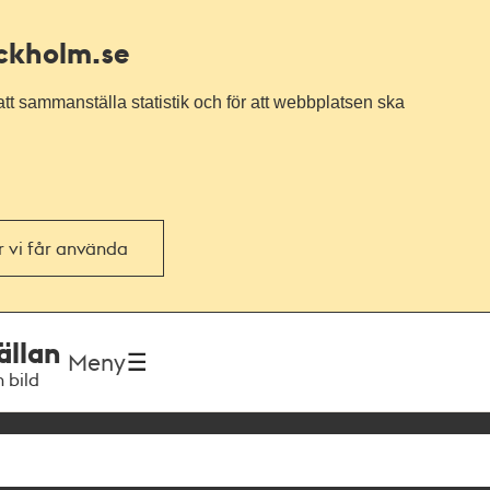
ockholm.se
tt sammanställa statistik och för att webbplatsen ska
or vi får använda
ällan
Meny
h bild