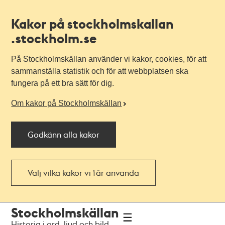
Kakor på stockholmskallan
.stockholm.se
På Stockholmskällan använder vi kakor, cookies, för att
sammanställa statistik och för att webbplatsen ska
fungera på ett bra sätt för dig.
Om kakor på Stockholmskällan
Godkänn alla kakor
Välj vilka kakor vi får använda
Till
Till
Stockholmskällan
navigationen
huvudinnehållet
Historia i ord, ljud och bild