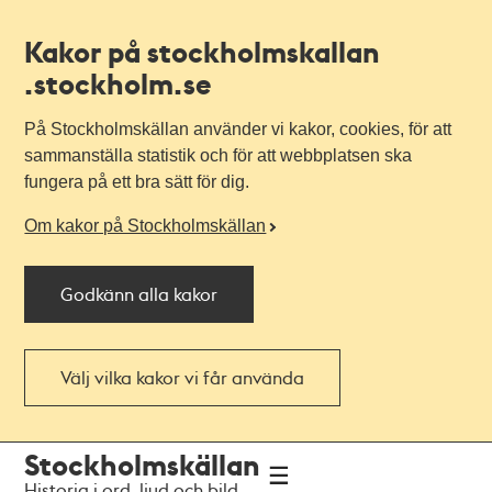
Kakor på stockholmskallan
.stockholm.se
På Stockholmskällan använder vi kakor, cookies, för att
sammanställa statistik och för att webbplatsen ska
fungera på ett bra sätt för dig.
Om kakor på Stockholmskällan
Godkänn alla kakor
Välj vilka kakor vi får använda
Till
Till
Stockholmskällan
navigationen
huvudinnehållet
Historia i ord, ljud och bild