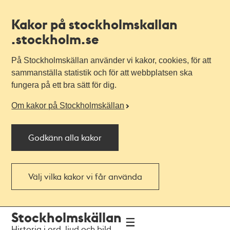
Kakor på stockholmskallan
.stockholm.se
På Stockholmskällan använder vi kakor, cookies, för att
sammanställa statistik och för att webbplatsen ska
fungera på ett bra sätt för dig.
Om kakor på Stockholmskällan
Godkänn alla kakor
Välj vilka kakor vi får använda
Till
Till
Stockholmskällan
navigationen
huvudinnehållet
Historia i ord, ljud och bild