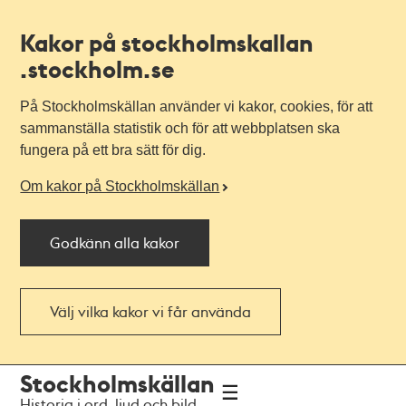
Kakor på stockholmskallan
.stockholm.se
På Stockholmskällan använder vi kakor, cookies, för att
sammanställa statistik och för att webbplatsen ska
fungera på ett bra sätt för dig.
Om kakor på Stockholmskällan
Godkänn alla kakor
Välj vilka kakor vi får använda
Till
Till
Stockholmskällan
navigationen
huvudinnehållet
Historia i ord, ljud och bild