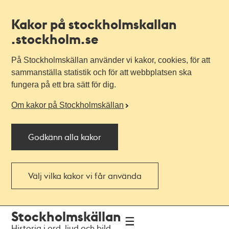
Kakor på stockholmskallan
.stockholm.se
På Stockholmskällan använder vi kakor, cookies, för att
sammanställa statistik och för att webbplatsen ska
fungera på ett bra sätt för dig.
Om kakor på Stockholmskällan
Godkänn alla kakor
Välj vilka kakor vi får använda
Till
Till
Stockholmskällan
navigationen
huvudinnehållet
Historia i ord, ljud och bild