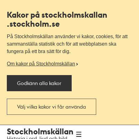
Kakor på stockholmskallan
.stockholm.se
På Stockholmskällan använder vi kakor, cookies, för att
sammanställa statistik och för att webbplatsen ska
fungera på ett bra sätt för dig.
Om kakor på Stockholmskällan
Godkänn alla kakor
Välj vilka kakor vi får använda
Till
Till
Stockholmskällan
navigationen
huvudinnehållet
Historia i ord, ljud och bild