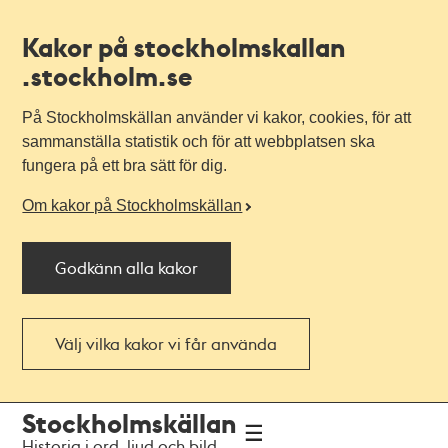
Kakor på stockholmskallan
.stockholm.se
På Stockholmskällan använder vi kakor, cookies, för att
sammanställa statistik och för att webbplatsen ska
fungera på ett bra sätt för dig.
Om kakor på Stockholmskällan
Godkänn alla kakor
Välj vilka kakor vi får använda
Till
Till
Stockholmskällan
navigationen
huvudinnehållet
Historia i ord, ljud och bild