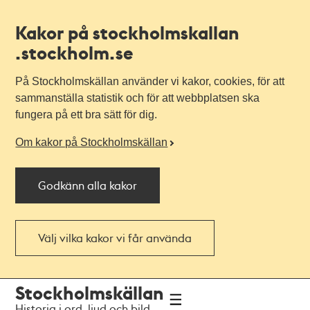
Kakor på stockholmskallan
.stockholm.se
På Stockholmskällan använder vi kakor, cookies, för att
sammanställa statistik och för att webbplatsen ska
fungera på ett bra sätt för dig.
Om kakor på Stockholmskällan
Godkänn alla kakor
Välj vilka kakor vi får använda
Till
Till
Stockholmskällan
navigationen
huvudinnehållet
Historia i ord, ljud och bild