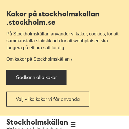
Kakor på stockholmskallan
.stockholm.se
På Stockholmskällan använder vi kakor, cookies, för att
sammanställa statistik och för att webbplatsen ska
fungera på ett bra sätt för dig.
Om kakor på Stockholmskällan
Godkänn alla kakor
Välj vilka kakor vi får använda
Till
Till
Stockholmskällan
navigationen
huvudinnehållet
Historia i ord, ljud och bild