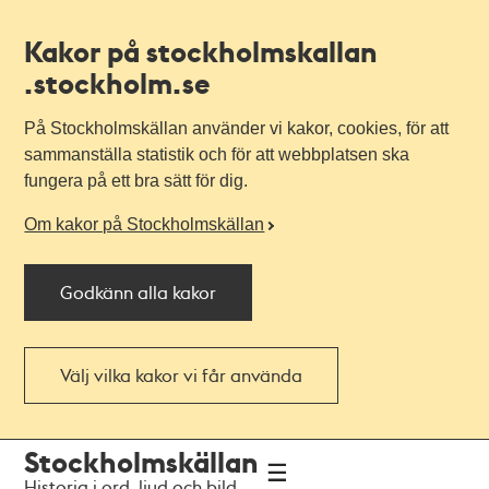
Kakor på stockholmskallan
.stockholm.se
På Stockholmskällan använder vi kakor, cookies, för att
sammanställa statistik och för att webbplatsen ska
fungera på ett bra sätt för dig.
Om kakor på Stockholmskällan
Godkänn alla kakor
Välj vilka kakor vi får använda
Till
Till
Stockholmskällan
navigationen
huvudinnehållet
Historia i ord, ljud och bild