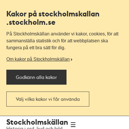
Kakor på stockholmskallan
.stockholm.se
På Stockholmskällan använder vi kakor, cookies, för att
sammanställa statistik och för att webbplatsen ska
fungera på ett bra sätt för dig.
Om kakor på Stockholmskällan
Godkänn alla kakor
Välj vilka kakor vi får använda
Till
Till
Stockholmskällan
navigationen
huvudinnehållet
Historia i ord, ljud och bild