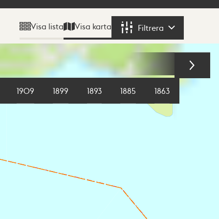
Visa karta
Visa lista
Filtrera
Filtrera
1909
1899
1893
1885
1863
1855