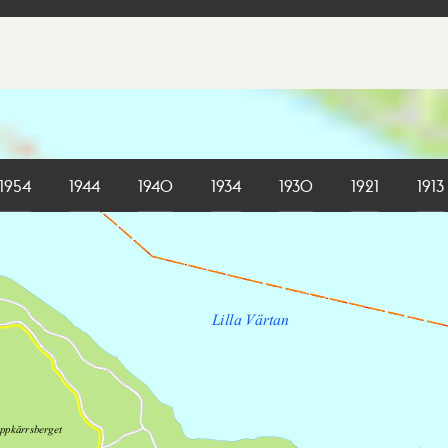
1954
1944
1940
1934
1930
1921
1913