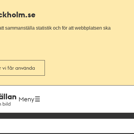
ockholm.se
tt sammanställa statistik och för att webbplatsen ska
or vi får använda
ällan
Meny
h bild