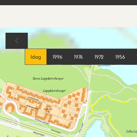
Sökresultat
Karta
Idag
1996
1976
1972
1956