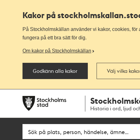
Kakor på stockholmskallan
.st
På Stockholmskällan använder vi kakor, cookies, för a
fungera på ett bra sätt för dig.
Om kakor på Stockholmskällan
Godkänn alla kakor
Välj vilka kak
Till
Till
Stockholmsk
navigationen
huvudinnehållet
Historia i ord, ljud oc
Sök
Fritextsök