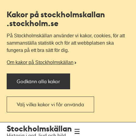
Kakor på stockholmskallan
.stockholm.se
På Stockholmskällan använder vi kakor, cookies, för att
sammanställa statistik och för att webbplatsen ska
fungera på ett bra sätt för dig.
Om kakor på Stockholmskällan
Godkänn alla kakor
Välj vilka kakor vi får använda
Till
Till
Stockholmskällan
navigationen
huvudinnehållet
Historia i ord, ljud och bild