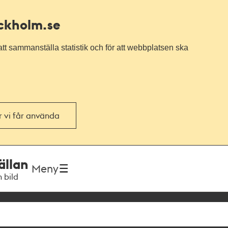
ockholm.se
tt sammanställa statistik och för att webbplatsen ska
or vi får använda
ällan
Meny
h bild