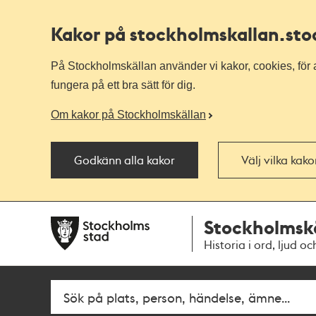
Kakor på stockholmskallan
.st
På Stockholmskällan använder vi kakor, cookies, för a
fungera på ett bra sätt för dig.
Om kakor på Stockholmskällan
Godkänn alla kakor
Välj vilka kak
Till
Till
Stockholmsk
navigationen
huvudinnehållet
Historia i ord, ljud oc
Sök
Fritextsök