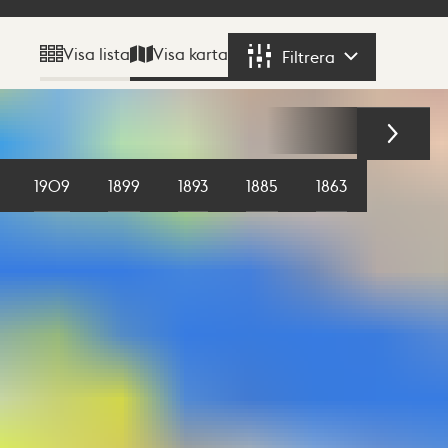
Visa karta
Visa lista
Filtrera
Filtrera
1909
1899
1893
1885
1863
1855